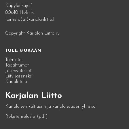
Käpylänkuja 1
00610 Helsinki
toimisto(at)karjalanliitto.fi
Copyright Karjalan Liitto ry
TULE MUKAAN
Toiminta
Tapahtumat
Jäsenyhteisöt
Liity jäseneksi
Karjalatalo
Karjalan Liitto
Karjalaisen kulttuurin ja karjalaisuuden yhteisö
Rekisteriseloste (pdf)