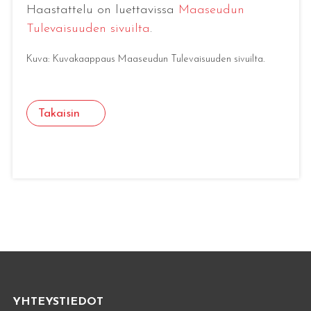
Haastattelu on luettavissa
Maaseudun
Tulevaisuuden sivuilta
.
Kuva: Kuvakaappaus Maaseudun Tulevaisuuden sivuilta.
Takaisin
YHTEYSTIEDOT