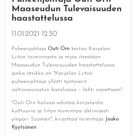
Maaseudun Tulevaisuuden
haastattelussa
11.01.2021 12:30
Puheenjohtaja
Outi Örn
kertoo Karjalan
Liiton toiminnasta ja myös itsestään
Maaseudun Tulevaisuuden haastattelussa,
jonka otsikko on "Karjalan Liiton
puheenjohtaja yllätti työtoverit
valtioneuvoston kansliassa – lähti navettaan".
"Outi Örn haluaa edistää karjalaista
kulttuuria ja liiton toimintaa aktiivisesti
ympäri Suomen", kirjoittaa toimittaja
Jouko
Kyytsönen
.