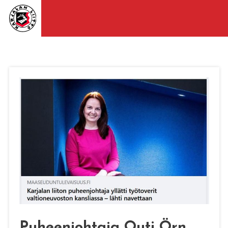
Puheenjohtaja Outi Örn