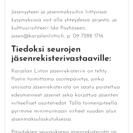
Jäsenyyteen ja jäsenmaksuihin liittyvissä
kysymyksissä voit olla yhteydessä järjestö- ja
kulttuurisihteeri Ida Pöyhöseen,
jasen@karjalanliitto.fi, p. 09 7288 1716.
Tiedoksi seurojen
jäsenrekisterivastaaville:
Karjalan Liiton jäsenrekisteriin on tehty
Postin toimittama osoitepäivitys, jonka
ansiosta jäsenrekisteristä on saatu poistettua
edesmenneet jäsenet sekä korjattua jäsenten
virheelliset osoitetiedot. Tällä toimenpiteellä
pyrimme minimoimaan virheet vuoden alun
jäsenmaksulaskutuksessa.
Päivityksen seurauksena jäsenrekisteristä on