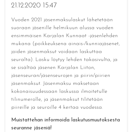
21.12.2020 15:47
Vuoden 2021 jäsenmaksulaskut lähetetään
suoraan jäsenille helmikuun alussa vuoden
ensimmäisen Karjalan Kunnaat -jäsenlehden
mukana (poikkeuksena ainais-/kunniajäsenet,
joiden jäsenmaksut voidaan laskuttaa
seuralta). Lasku löytyy lehden takasivulta, ja
se sisältää jäsenen Karjalan Liiton,
jäsenseuran/jäsenseurojen ja piirin/piirien
jäsenmaksut. Jäsenmaksu maksetaan
kokonaisuudessaan laskussa ilmoitetulle
tilinumerolle, ja jäsenmaksut tilitetään
piireille ja seuroille 4 kertaa vuodessa.
Muistattehan informoida laskutusmuutoksesta
seuranne jäseniä!