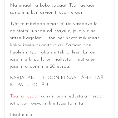
Materiaali ja koko vapaat. Työt jaetaan
sarjoihin, kun arviointi suoritetaan.
Työt toimitetaan oman piirin vastaavalle
naistoimikunnan edustajalle, joka vie ne
sitten Karjalan Liiton perinnetoimikunnan
kokoukseen arvioitavaksi. Samoin hän
huolehtii työt takaisin tekijöilleen. Liiton
jäsenille kilpailu on maksuton, mutta ei-
jäseniltä perimme 20 euroa.
KARJALAN LIITTOON EI SAA LÄHETTÄÄ
KILPAILUTÖITÄ!!!!
Täältä löydät
kunkin piirin edustajan tiedot,
jotta voit kysyä mihin työsi toimitat.
Lisätietoja: