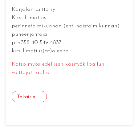
Karjalan Liitto ry
Kirsi Limatius
perinnetoimikunnan (ent. naistoimikunnan)
puheenjohtaja
p. +358 40 549 4837
kirsi.limatius(at)olen.to
Katso myös edellisen käsityökilpailun
voittajat täältä
Takaisin