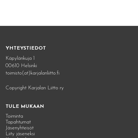
YHTEYSTIEDOT
Käpylänkuja 1
00610 Helsinki
toimisto(at)karjalanliitto.fi
Copyright Karjalan Liitto ry
TULE MUKAAN
Toiminta
Tapahtumat
Jäsenyhteisöt
Liity jäseneksi