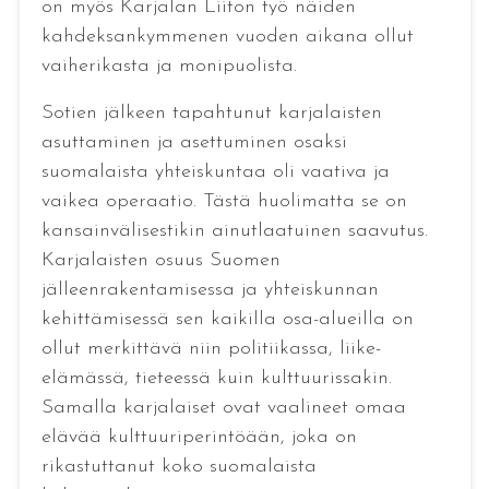
on myös Karjalan Liiton työ näiden
kahdeksankymmenen vuoden aikana ollut
vaiherikasta ja monipuolista.
Sotien jälkeen tapahtunut karjalaisten
asuttaminen ja asettuminen osaksi
suomalaista yhteiskuntaa oli vaativa ja
vaikea operaatio. Tästä huolimatta se on
kansainvälisestikin ainutlaatuinen saavutus.
Karjalaisten osuus Suomen
jälleenrakentamisessa ja yhteiskunnan
kehittämisessä sen kaikilla osa-alueilla on
ollut merkittävä niin politiikassa, liike-
elämässä, tieteessä kuin kulttuurissakin.
Samalla karjalaiset ovat vaalineet omaa
elävää kulttuuriperintöään, joka on
rikastuttanut koko suomalaista