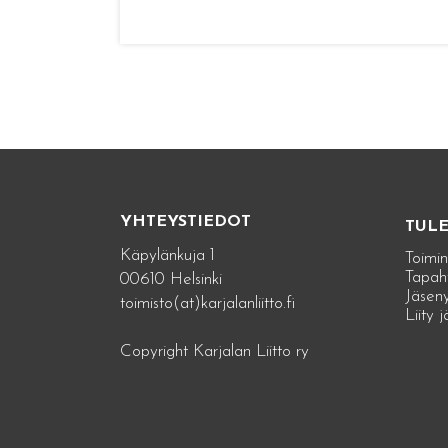
YHTEYSTIEDOT
TUL
Käpylänkuja 1
Toimin
Tapah
00610 Helsinki
Jäseny
toimisto(at)karjalanliitto.fi
Liity 
Copyright Karjalan Liitto ry