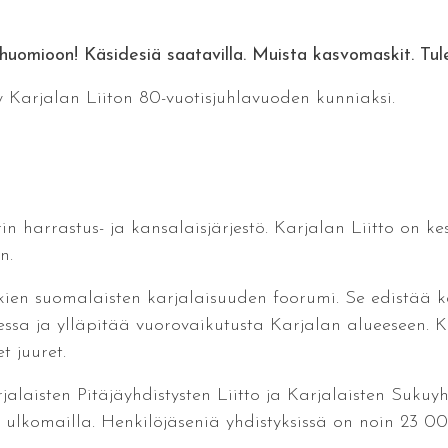
uomioon! Käsidesiä saatavilla. Muista kasvomaskit. Tule
y Karjalan Liiton 80-vuotisjuhlavuoden kunniaksi.
in harrastus- ja kansalaisjärjestö. Karjalan Liitto on kes
n.
ien suomalaisten karjalaisuuden foorumi. Se edistää kar
essa ja ylläpitää vuorovaikutusta Karjalan alueeseen. K
t juuret.
jalaisten Pitäjäyhdistysten Liitto ja Karjalaisten Sukuy
 ulkomailla. Henkilöjäseniä yhdistyksissä on noin 23 00