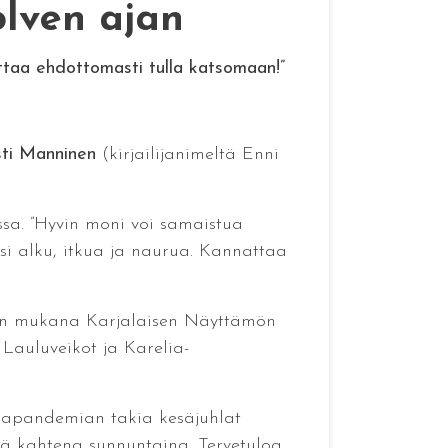
lven ajan
ttaa ehdottomasti tulla katsomaan!”
sti Manninen
(kirjailijanimeltä Enni
ssa. ”Hyvin moni voi samaistua
si alku, itkua ja naurua. Kannattaa
ä on mukana Karjalaisen Näyttämön
 Lauluveikot ja Karelia-
ronapandemian takia kesäjuhlat
tä kahtena sunnuntaina. Tervetuloa