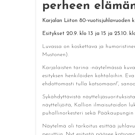
perheen elämän
Karjalan Liiton 80-vuotisjuhlavuoden 
Esitykset 20.9. klo 13 ja 15 ja 25.10. k
Luvassa on koskettava ja humoristinenk
Mustonen).
Karjalaisten tarina -näytelmässä kuva
esityksen henkilöiden kohtaloihin. Ev
ehdottomasti tulla katsomaan!”, sano
Sykähdyttävistä näyttelijäsuorituksi
näyttelijöitä, Kallion ilmaisutaidon lu
puhallinorkesteri sekä Pääkaupungin
Näytelmä oli tarkoitus esittää juhlav
peruttiin. Nyt esitystä pääsee katsom