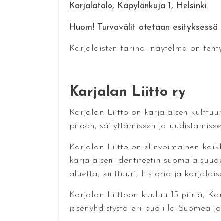
Karjalatalo, Käpylänkuja 1, Helsinki.
Huom! Turvavälit otetaan esityksessä h
Karjalaisten tarina -näytelmä on teht
Karjalan Liitto ry
Karjalan Liitto on karjalaisen kulttuur
pitoon, säilyttämiseen ja uudistamisee
Karjalan Liitto on elinvoimainen kaikk
karjalaisen identiteetin suomalaisuud
aluetta; kulttuuri, historia ja karjalaise
Karjalan Liittoon kuuluu 15 piiriä, Kar
jäsenyhdistystä eri puolilla Suomea ja