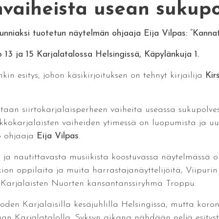
vaiheista usean sukupo
kunniaksi tuotetun näytelmän ohjaaja Eija Vilpas: ”Kanna
lo 13 ja 15 Karjalatalossa Helsingissä, Käpylänkuja 1.
in esitys, johon käsikirjoituksen on tehnyt kirjailija
Kir
taan siirtokarjalaisperheen vaiheita useassa sukupolve
akkokarjalaisten vaiheiden ytimessä on luopumista ja uu
o ohjaaja
Eija Vilpas
.
sta ja nautittavasta musiikista koostuvassa näytelmäss
kion oppilaita ja muita harrastajanäyttelijöitä, Viipurin
 Karjalaisten Nuorten kansantanssiryhmä Troppu.
uoden Karjalaisilla kesäjuhlilla Helsingissä, mutta ko
aan Karjalatalolla. Syksyn aikana nähdään neljä esitys