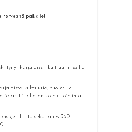
 terveenä paikalle!
kittynyt karjalaisen kulttuurin esillä
jalaista kulttuuria, tuo esille
arjalan Liitolla on kolme toiminta-
hteisöjen Liitto sekä lähes 360
0.