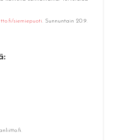
tto.fi/siemiepuoti
. Sunnuntain 20.9.
ä:
iitto.fi.