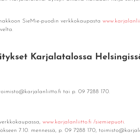
ennakkoon SieMie-puodin verkkokaupasta
www.karjalanlii
velta.
itykset Karjalatalossa Helsingiss
imisto@karjalanliitto.fi tai p. 09 7288 170.
 verkkokaupassa,
www.karjalanliitto.fi /siemiepuoti
.
seen 7.10. mennessä, p. 09 7288 170, toimisto@karjalanl