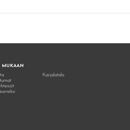
E MUKAAN
ta
Karjalatalo
tumat
hteisöt
jäseneksi