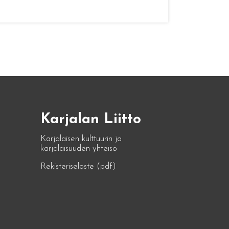
Karjalan Liitto
Karjalaisen kulttuurin ja
karjalaisuuden yhteisö
Rekisteriseloste (pdf)