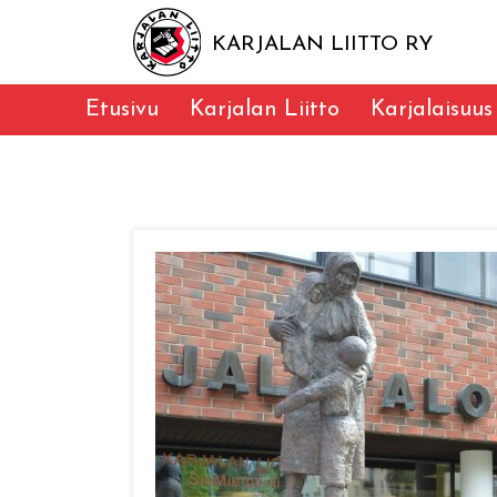
KARJALAN LIITTO RY
Etusivu
Karjalan Liitto
Karjalaisuus