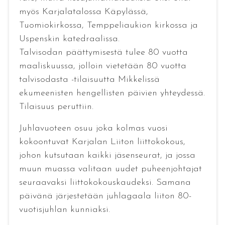
myös Karjalatalossa Käpylässä,
Tuomiokirkossa, Temppeliaukion kirkossa ja
Uspenskin katedraalissa.
Talvisodan päättymisestä tulee 80 vuotta
maaliskuussa, jolloin vietetään 80 vuotta
talvisodasta -tilaisuutta Mikkelissä
ekumeenisten hengellisten päivien yhteydessä.
Tilaisuus peruttiin.
Juhlavuoteen osuu joka kolmas vuosi
kokoontuvat Karjalan Liiton liittokokous,
johon kutsutaan kaikki jäsenseurat, ja jossa
muun muassa valitaan uudet puheenjohtajat
seuraavaksi liittokokouskaudeksi. Samana
päivänä järjestetään juhlagaala liiton 80-
vuotisjuhlan kunniaksi.