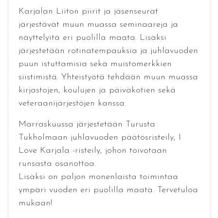
Karjalan Liiton piirit ja jäsenseurat
järjestävät muun muassa seminaareja ja
näyttelyitä eri puolilla maata. Lisäksi
järjestetään rotinatempauksia ja juhlavuoden
puun istuttamisia sekä muistomerkkien
siistimistä. Yhteistyötä tehdään muun muassa
kirjastojen, koulujen ja päiväkotien sekä
veteraanijärjestöjen kanssa.
Marraskuussa järjestetään Turusta
Tukholmaan juhlavuoden päätösristeily, I
Love Karjala -risteily, johon toivotaan
runsasta osanottoa.
Lisäksi on paljon monenlaista toimintaa
ympäri vuoden eri puolilla maata. Tervetuloa
mukaan!