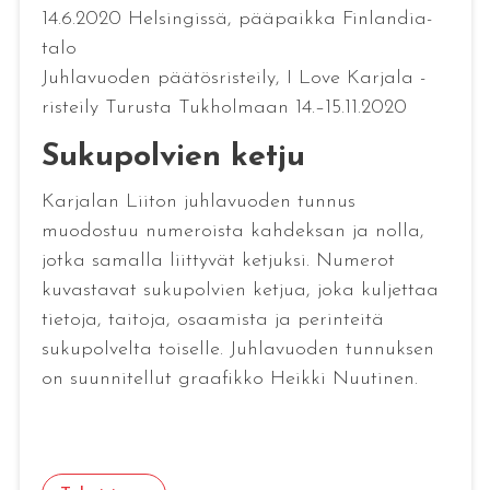
14.6.2020 Helsingissä, pääpaikka Finlandia-
talo
Juhlavuoden päätösristeily, I Love Karjala -
risteily Turusta Tukholmaan 14.–15.11.2020
Sukupolvien ketju
Karjalan Liiton juhlavuoden tunnus
muodostuu numeroista kahdeksan ja nolla,
jotka samalla liittyvät ketjuksi. Numerot
kuvastavat sukupolvien ketjua, joka kuljettaa
tietoja, taitoja, osaamista ja perinteitä
sukupolvelta toiselle. Juhlavuoden tunnuksen
on suunnitellut graafikko Heikki Nuutinen.