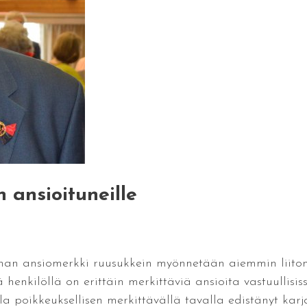
 ansioituneille
innan ansiomerkki ruusukkein myönnetään aiemmin liiton
enkilöllä on erittäin merkittäviä ansioita vastuullisissa
la poikkeuksellisen merkittävällä tavalla edistänyt karja