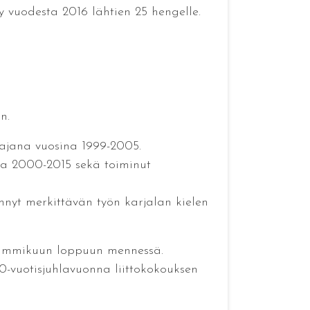
y vuodesta 2016 lähtien 25 hengelle.
n.
ajana vuosina 1999-2005.
 ja 2000-2015 sekä toiminut
hnyt merkittävän työn karjalan kielen
 tammikuun loppuun mennessä.
-vuotisjuhlavuonna liittokokouksen