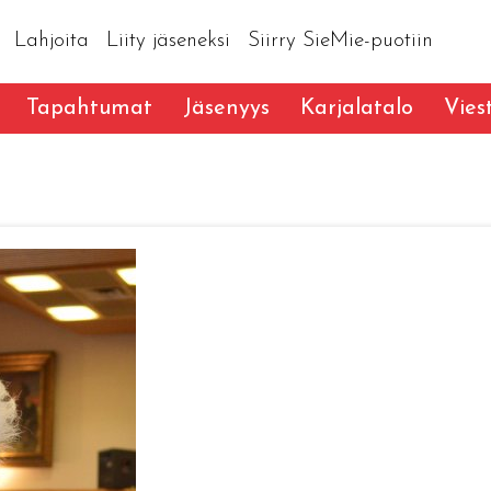
Lahjoita
Liity jäseneksi
Siirry SieMie-puotiin
Tapahtumat
Jäsenyys
Karjalatalo
Vies