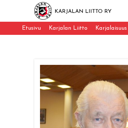
KARJALAN LIITTO RY
Etusivu
Karjalan Liitto
Karjalaisuus