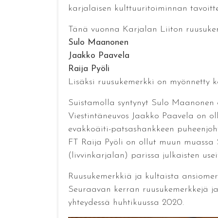
karjalaisen kulttuuritoiminnan tavoitt
Tänä vuonna Karjalan Liiton ruusukeme
Sulo Maanonen
Jaakko Paavela
Raija Pyöli
Lisäksi ruusukemerkki on myönnetty k
Suistamolla syntynyt Sulo Maanonen o
Viestintäneuvos Jaakko Paavela on oll
evakkoäiti-patsashankkeen puheenjoh
FT Raija Pyöli on ollut muun muassa S
(livvinkarjalan) parissa julkaisten useit
Ruusukemerkkiä ja kultaista ansiomer
Seuraavan kerran ruusukemerkkejä ja 
yhteydessä huhtikuussa 2020.