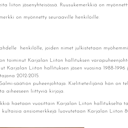
eita liiton jäsenyhteisössä. Ruusukemerkkiä on myönnett
rkki on myönnetty seuraaville henkilöille:
ahdelle henkilölle, joiden nimet julkistetaan myöhemmi
n toiminut Karjalan Liiton hallituksen varapuheenjoht
ut Karjalan Liiton hallituksen jäsen vuosina 1988-1996
tajana 2012-2015.
almi-säätiön puheenjohtaja. Kielitieteilijänä hän on te
a aiheeseen liittyviä kirjoja.
kkiä haetaan vuosittain Karjalan Liiton hallitukselta
kultaisia ansiomerkkejä luovutetaan Karjalan Liiton 80