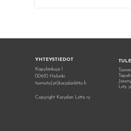
YHTEYSTIEDOT
TUL
Käpylänkuja 1
Toimin
Tapah
00610 Helsinki
Jäseny
toimisto(at)karjalanliitto.fi
Liity 
Copyright Karjalan Liitto ry