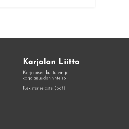
Karjalan Liitto
Karjalaisen kulttuurin ja
karjalaisuuden yhteisö
Rekisteriseloste (pdf)