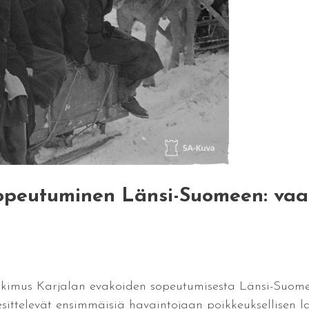
opeutuminen Länsi-Suomeen: vaa
utkimus Karjalan evakoiden sopeutumisesta Länsi-Suome
t esittelevät ensimmäisiä havaintojaan poikkeuksellisen 