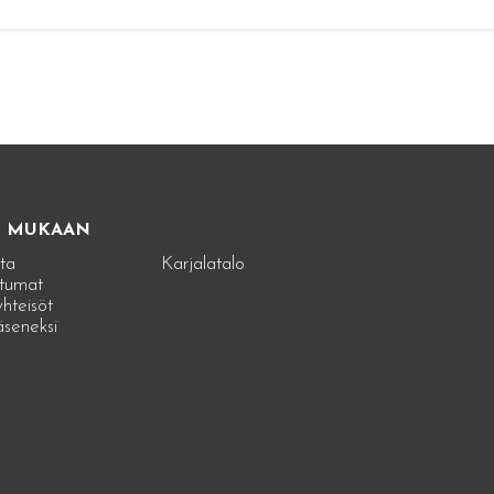
E MUKAAN
ta
Karjalatalo
tumat
hteisöt
jäseneksi