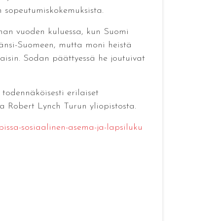
n sopeutumiskokemuksista.
man vuoden kuluessa, kun Suomi
Länsi-Suomeen, mutta moni heistä
aisin. Sodan päättyessä he joutuivat
todennäköisesti erilaiset
a Robert Lynch Turun yliopistosta.
pissa-sosiaalinen-asema-ja-lapsiluku