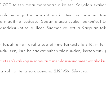
 160 000 toisen maailmansodan aikaisen Karjalan evako
 oli joutua jättämään kotinsa kahteen kertaan muuta
sessa maailmansodassa. Sodan alussa evakot pakenivat 
vuodeksi kotiseudulleen Suomen vallattua Karjalan tak
en tapahtuman avulla saatoimme tarkastella sitä, miten 
dulleen, kun he saavat siihen tilaisuuden, kertoo tutkij
mantieteet/evakkojen-sopeutuminen-lansi-suomeen-vaakaku
a kolmantena sotapäivänä 2.12.1939. SA-kuva.