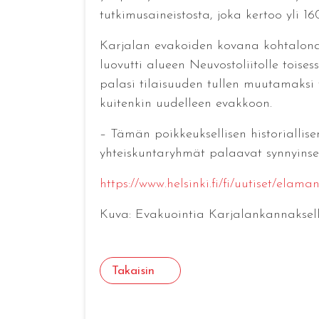
tutkimusaineistosta, joka kertoo yli
Karjalan evakoiden kovana kohtalona
luovutti alueen Neuvostoliitolle toi
palasi tilaisuuden tullen muutamaksi 
kuitenkin uudelleen evakkoon.
– Tämän poikkeuksellisen historiallis
yhteiskuntaryhmät palaavat synnyinseu
https://www.helsinki.fi/fi/uutiset/ela
Kuva: Evakuointia Karjalankannaksell
Takaisin