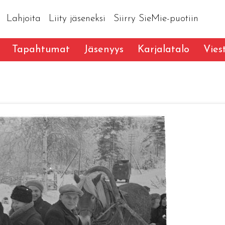
Lahjoita
Liity jäseneksi
Siirry SieMie-puotiin
Tapahtumat
Jäsenyys
Karjalatalo
Vies