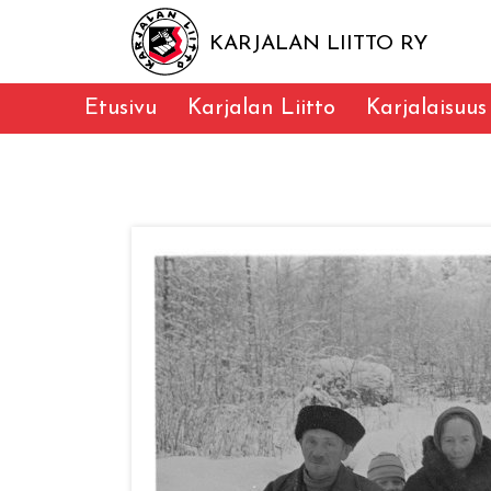
KARJALAN LIITTO RY
Etusivu
Karjalan Liitto
Karjalaisuus