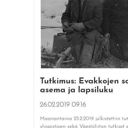
Tutkimus: Evakkojen s
asema ja lapsiluku
26.02.2019 09:16
Maanantaina 25.2.2019 julkistettiin t
yliopistojen sekä Väestöliiton tutkija