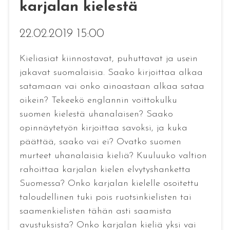
karjalan kielestä
22.02.2019 15:00
Kieliasiat kiinnostavat, puhuttavat ja usein
jakavat suomalaisia. Saako kirjoittaa alkaa
satamaan vai onko ainoastaan alkaa sataa
oikein? Tekeekö englannin voittokulku
suomen kielestä uhanalaisen? Saako
opinnäytetyön kirjoittaa savoksi, ja kuka
päättää, saako vai ei? Ovatko suomen
murteet uhanalaisia kieliä? Kuuluuko valtion
rahoittaa karjalan kielen elvytyshanketta
Suomessa? Onko karjalan kielelle osoitettu
taloudellinen tuki pois ruotsinkielisten tai
saamenkielisten tähän asti saamista
avustuksista? Onko karjalan kieliä yksi vai