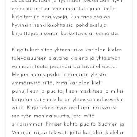
asiasisällöltään ja tyyliltään keskenään hyvin
erilaisia: osa on enemmän tutkijanotteella
kirjoitettuja analyysejä, kun taas osa on
hyvinkin henkilökohtaisia pohdiskeluja
kirjoittajaa itseään koskettavista teemoista.
Kirjoitukset sitoo yhteen usko karjalan kielen
tulevaisuuteen elävänä kielenä ja yhteistyön
voimaan tuota päämäärää tavoiteltaessa.
Meijän hierus pyrkii lisäämään yleistä
ymmärrystä siitä, mitä karjalan kieli
puhujilleen ja puoltajilleen merkitsee ja miksi
karjalan säilymisellä on yhteiskunnallisestikin
väliä. Kirja tekee myös osaltaan näkyväksi
sen työn moninaisuutta, jota mitä
erilaisimmat ihmiset kahta puolta Suomen ja
Venäjän rajaa tekevät, jotta karjalan kielellä