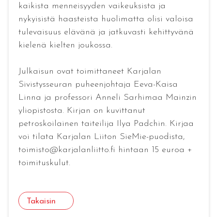
kaikista menneisyyden vaikeuksista ja
nykyisistä haasteista huolimatta olisi valoisa
tulevaisuus elävänä ja jatkuvasti kehittyvänä
kielenä kielten joukossa.
Julkaisun ovat toimittaneet Karjalan
Sivistysseuran puheenjohtaja Eeva-Kaisa
Linna ja professori Anneli Sarhimaa Mainzin
yliopistosta. Kirjan on kuvittanut
petroskoilainen taiteilija Ilya Padchin. Kirjaa
voi tilata Karjalan Liiton SieMie-puodista,
toimisto@karjalanliitto.fi hintaan 15 euroa +
toimituskulut.
Takaisin