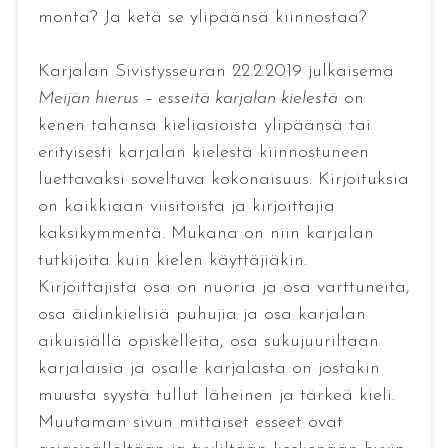
monta? Ja ketä se ylipäänsä kiinnostaa?
Karjalan Sivistysseuran 22.2.2019 julkaisema
Meijän hierus – esseitä karjalan kielestä
on
kenen tahansa kieliasioista ylipäänsä tai
erityisesti karjalan kielestä kiinnostuneen
luettavaksi soveltuva kokonaisuus. Kirjoituksia
on kaikkiaan viisitoista ja kirjoittajia
kaksikymmentä. Mukana on niin karjalan
tutkijoita kuin kielen käyttäjiäkin.
Kirjoittajista osa on nuoria ja osa varttuneita,
osa äidinkielisiä puhujia ja osa karjalan
aikuisiällä opiskelleita, osa sukujuuriltaan
karjalaisia ja osalle karjalasta on jostakin
muusta syystä tullut läheinen ja tärkeä kieli.
Muutaman sivun mittaiset esseet ovat