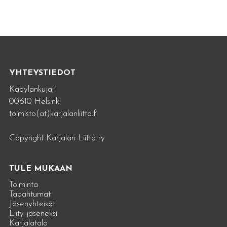
YHTEYSTIEDOT
Käpylänkuja 1
00610 Helsinki
toimisto(at)karjalanliitto.fi
Copyright Karjalan Liitto ry
TULE MUKAAN
Toiminta
Tapahtumat
Jäsenyhteisöt
Liity jäseneksi
Karjalatalo