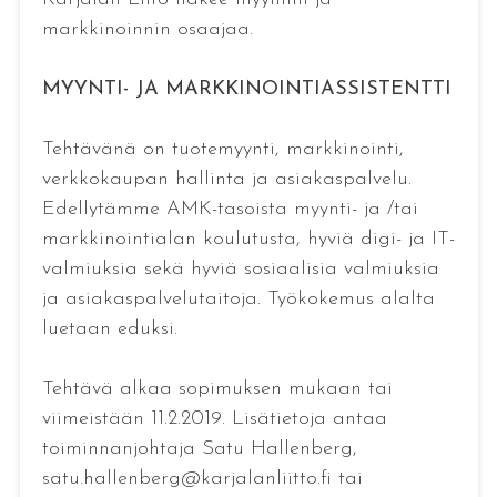
markkinoinnin osaajaa.
MYYNTI- JA MARKKINOINTIASSISTENTTI
Tehtävänä on tuotemyynti, markkinointi,
verkkokaupan hallinta ja asiakaspalvelu.
Edellytämme AMK-tasoista myynti- ja /tai
markkinointialan koulutusta, hyviä digi- ja IT-
valmiuksia sekä hyviä sosiaalisia valmiuksia
ja asiakaspalvelutaitoja. Työkokemus alalta
luetaan eduksi.
Tehtävä alkaa sopimuksen mukaan tai
viimeistään 11.2.2019. Lisätietoja antaa
toiminnanjohtaja Satu Hallenberg,
satu.hallenberg@karjalanliitto.fi tai