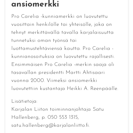
ansiomerkki
Pro Carelia -kunniamerkki on luovutettu
vuosittain henkilölle tai yhteisölle, joka on
tehnyt merkittävällä tavalla karjalaisuutta
tunnetuksi oman työnsä tai
luottamustehtäviensä kautta. Pro Carelia -
kunnianosoituksia on luovutettu rajallisesti.
Ensimmäisen Pro Carelia -merkin saaja oli
tasavallan presidentti Martti Ahtisaari
vuonna 2000. Viimeksi ansiomerkki
luovutettiin kustantaja Heikki A. Reenpäälle.
Lisätietoja:
Karjalan Liiton toiminnanjohtaja Satu
Hallenberg, p. 050 553 1315,
satu.hallenberg@karjalanliitto.fi.