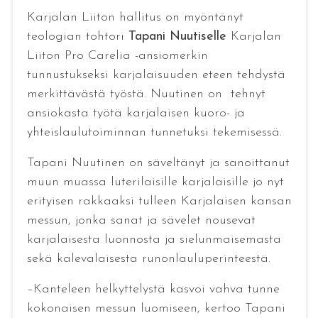
Karjalan Liiton hallitus on myöntänyt
teologian tohtori
Tapani Nuutiselle
Karjalan
Liiton Pro Carelia -ansiomerkin
tunnustukseksi karjalaisuuden eteen tehdystä
merkittävästä työstä. Nuutinen on tehnyt
ansiokasta työtä karjalaisen kuoro- ja
yhteislaulutoiminnan tunnetuksi tekemisessä.
Tapani Nuutinen on säveltänyt ja sanoittanut
muun muassa luterilaisille karjalaisille jo nyt
erityisen rakkaaksi tulleen Karjalaisen kansan
messun, jonka sanat ja sävelet nousevat
karjalaisesta luonnosta ja sielunmaisemasta
sekä kalevalaisesta runonlauluperinteestä.
–Kanteleen helkyttelystä kasvoi vahva tunne
kokonaisen messun luomiseen, kertoo Tapani