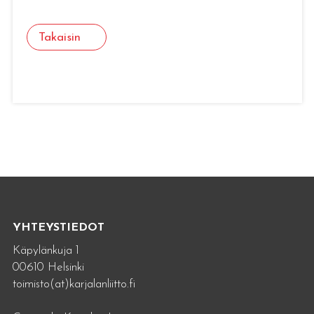
Takaisin
YHTEYSTIEDOT
Käpylänkuja 1
00610 Helsinki
toimisto(at)karjalanliitto.fi