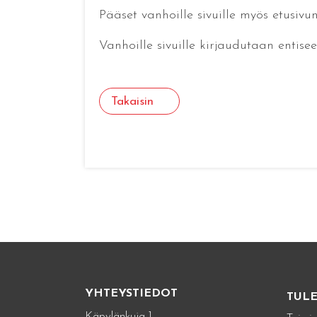
Pääset vanhoille sivuille myös etusiv
Vanhoille sivuille kirjaudutaan entise
Takaisin
YHTEYSTIEDOT
TUL
Käpylänkuja 1