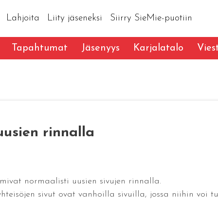
Lahjoita
Liity jäseneksi
Siirry SieMie-puotiin
Tapahtumat
Jäsenyys
Karjalatalo
Vies
uusien rinnalla
mivat normaalisti uusien sivujen rinnalla.
söjen sivut ovat vanhoilla sivuilla, jossa niihin voi tu