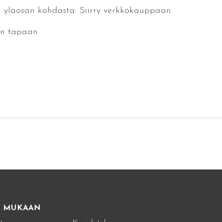
un yläosan kohdasta: Siirry verkkokauppaan.
en tapaan.
E MUKAAN