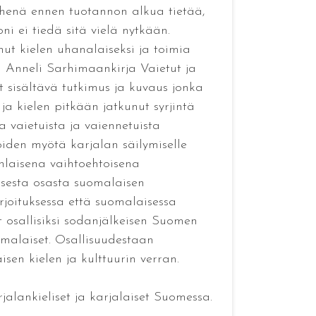
iehenä ennen tuotannon alkua tietää,
i ei tiedä sitä vielä nytkään.
ut kielen uhanalaiseksi ja toimia
i Anneli Sarhimaankirja Vaietut ja
t sisältävä tutkimus ja kuvaus jonka
ja kielen pitkään jatkunut syrjintä
 vaietuista ja vaiennetuista
joiden myötä karjalan säilymiselle
nlaisena vaihtoehtoisena
isesta osasta suomalaisen
rjoituksessa että suomalaisessa
t osallisiksi sodanjälkeisen Suomen
omalaiset. Osallisuudestaan
en kielen ja kulttuurin verran.
alankieliset ja karjalaiset Suomessa.