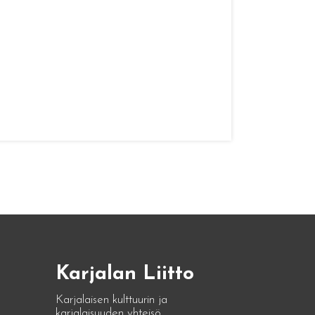
Karjalan Liitto
Karjalaisen kulttuurin ja
karjalaisuuden yhteisö