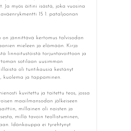
t. Ja myös äitini isästä, joka vuosina
kaväenrykmentti 15 1. pataljoonan
na on jännittävä kertomus talvisodan
eraanien mieleen ja elämään. Kirja
tä linnoitustöistä torjuntavoittoon ja
attoman sotilaan uusimman
laista oli tuntikausia kestänyt
ska, kuolema ja tappaminen.
nosti kuvitettu ja taitettu teos, jossa
 toisen maailmansodan jälkeiseen
aittiin, millainen oli naisten ja
esta, millä tavoin teollistuminen,
taan. Idänkauppa ei tyrehtynyt