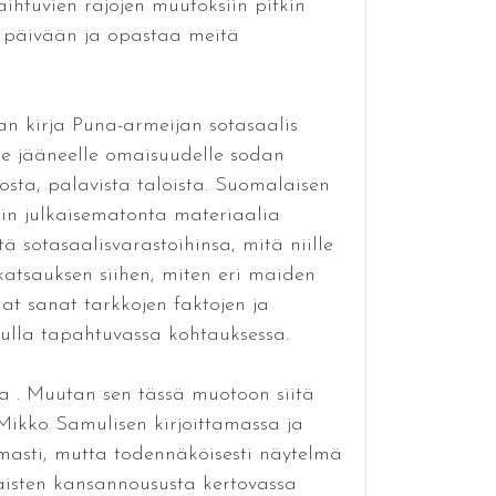
ihtuvien rajojen muutoksiin pitkin
n päivään ja opastaa meitä
n kirja Puna-armeijan sotasaalis
le jääneelle omaisuudelle sodan
nosta, palavista taloista. Suomalaisen
in julkaisematonta materiaalia
ä sotasaalisvarastoihinsa, mitä niille
katsauksen siihen, miten eri maiden
at sanat tarkkojen faktojen ja
adulla tapahtuvassa kohtauksessa.
eta . Muutan sen tässä muotoon siitä
Mikko Samulisen kirjoittamassa ja
masti, mutta todennäköisesti näytelmä
laisten kansannoususta kertovassa