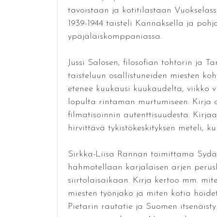
tavoistaan ja kotitilastaan Vuokselassa
1939-1944 taisteli Kannaksella ja poh
ypäjäläiskomppaniassa.
Jussi Salosen, filosofian tohtorin ja
taisteluun osallistuneiden miesten koh
etenee kuukausi kuukaudelta, viikko vii
lopulta rintaman murtumiseen. Kirja
filmatisoinnin autenttisuudesta. Kirj
hirvittävä tykistökeskityksen meteli, 
Sirkka-Liisa Rannan toimittama Sydän K
hahmotellaan karjalaisen arjen perus
siirtolaisaikaan. Kirja kertoo mm. miten
miesten työnjako ja miten kotia hoidet
Pietarin rautatie ja Suomen itsenäist