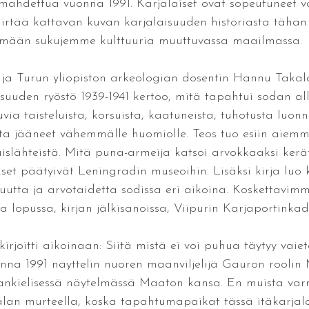
ahdettua vuonna 1991. Karjalaiset ovat sopeutuneet va
irtää kattavan kuvan karjalaisuuden historiasta tähä
mään sukujemme kulttuuria muuttuvassa maailmassa.
a Turun yliopiston arkeologian dosentin Hannu Takala
suuden ryöstö 1939-1941 kertoo, mitä tapahtui sodan al
via taisteluista, korsuista, kaatuneista, tuhotusta luon
ta jääneet vähemmälle huomiolle. Teos tuo esiin aiemm
islähteistä. Mitä puna-armeija katsoi arvokkaaksi kerät
set päätyivät Leningradin museoihin. Lisäksi kirja luo 
suutta ja arvotaidetta sodissa eri aikoina. Koskettavimm
taa lopussa, kirjan jälkisanoissa, Viipurin Karjaportink
kirjoitti aikoinaan: Siitä mistä ei voi puhua täytyy vai
nna 1991 näyttelin nuoren maanviljelijä Gauron roolin 
ankielisessä näytelmässä Maaton kansa. En muista var
arjalan murteella, koska tapahtumapaikat tässä itäkarja