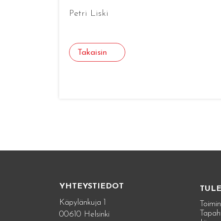
Petri Liski
Takaisin
YHTEYSTIEDOT
TUL
Käpylänkuja 1
Toimin
Tapah
00610 Helsinki