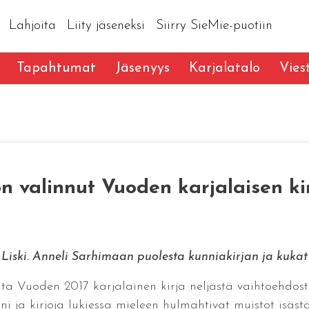
Lahjoita
Liity jäseneksi
Siirry SieMie-puotiin
Tapahtumat
Jäsenyys
Karjalatalo
Vies
 on valinnut Vuoden karjalaisen ki
i Liski. Anneli Sarhimaan puolesta kunniakirjan ja kuka
ita Vuoden 2017 karjalainen kirja neljästä vaihtoehdosta.
ja kirjoja lukiessa mieleen hulmahtivat muistot isästä