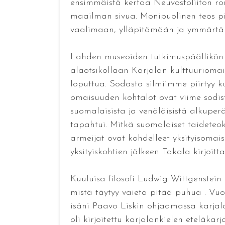
ensimmäistä kertaa Neuvostoliiton rom
maailman sivua. Monipuolinen teos pi
vaalimaan, ylläpitämään ja ymmärtä
Lahden museoiden tutkimuspäällikön j
alaotsikollaan Karjalan kulttuuriomai
loputtua. Sodasta silmiimme piirtyy ku
omaisuuden kohtalot ovat viime sodis
suomalaisista ja venäläisistä alkuperä
tapahtui. Mitkä suomalaiset taideteok
armeijat ovat kohdelleet yksityisomai
yksityiskohtien jälkeen Takala kirjoit
Kuuluisa filosofi Ludwig Wittgenstein 
mistä täytyy vaieta pitää puhua . Vuo
isäni Paavo Liskin ohjaamassa karjal
oli kirjoitettu karjalankielen eteläk