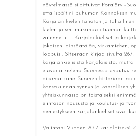
näytelmässä sijoittuivat Porajärvi–Suo
että isoäitini puhuman Kannaksen murt
Karjalan kielen tahaton ja tahallinen
kielen ja sen mukanaan tuoman kulttuu
vaiennetut – Karjalankieliset ja karja
jokaisen lainsäätäjän, virkamiehen, op
loppuisi. Siteeraan kirjaa sivulta 26
karjalankielisistä karjalaisista, mutta
elävänä kielenä Suomessa avautuu real
aikamatkana Suomen historiaan autono
kansakunnan synnyn ja kansallisen yht
yhteiskunnassa on toistaiseksi enimmäk
elintason noususta ja koulutus- ja ty
menestykseen karjalankieliset ovat ku
Valintani Vuoden 2017 karjalaiseksi k