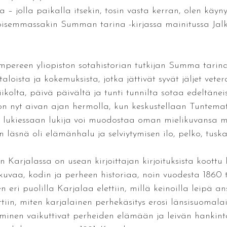
 – jolla paikalla itsekin, tosin vasta kerran, olen käyny
joisemmassakin Summan tarina -kirjassa mainitussa Jal
 Tampereen yliopiston sotahistorian tutkijan Summa tari
taloista ja kokemuksista, jotka jättivät syvät jäljet vet
kolta, päivä päivältä ja tunti tunnilta sotaa edeltäneis
 on nyt aivan ajan hermolla, kun keskustellaan Tuntem
aa lukiessaan lukija voi muodostaa oman mielikuvansa mil
kun läsnä oli elämänhalu ja selviytymisen ilo, pelko, tu
arjalassa on usean kirjoittajan kirjoituksista koottu hie
kuvaa, kodin ja perheen historiaa, noin vuodesta 1860
 eri puolilla Karjalaa elettiin, millä keinoilla leipä ans
tiin, miten karjalainen perhekäsitys erosi länsisuomalais
yminen vaikuttivat perheiden elämään ja leivän hankin