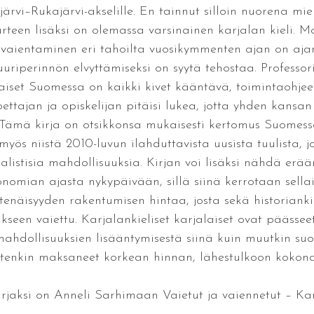
järvi–Rukajärvi-akselille. En tainnut silloin nuorena m
een lisäksi on olemassa varsinainen karjalan kieli. Mon
 vaientaminen eri tahoilta vuosikymmenten ajan on ajan
riperinnön elvyttämiseksi on syytä tehostaa. Professor
laiset Suomessa on kaikki kivet kääntävä, toimintaohjee
ettajan ja opiskelijan pitäisi lukea, jotta yhden kansan 
7: Tämä kirja on otsikkonsa mukaisesti kertomus Suomessa
 myös niistä 2010-luvun ilahduttavista uusista tuulista, 
istisia mahdollisuuksia. Kirjan voi lisäksi nähdä erää
mian ajasta nykypäivään, sillä siinä kerrotaan sella
enäisyyden rakentumisen hintaa, josta sekä historianki
seen vaiettu. Karjalankieliset karjalaiset ovat päässee
ömahdollisuuksien lisääntymisestä siinä kuin muutkin su
itenkin maksaneet korkean hinnan, lähestulkoon kokonais
irjaksi on Anneli Sarhimaan Vaietut ja vaiennetut – Karj