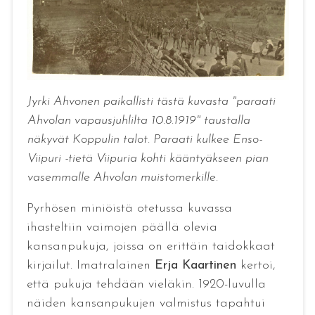
Jyrki Ahvonen paikallisti tästä kuvasta "paraati
Ahvolan vapausjuhlilta 10.8.1919" taustalla
näkyvät Koppulin talot. Paraati kulkee Enso-
Viipuri -tietä Viipuria kohti kääntyäkseen pian
vasemmalle Ahvolan muistomerkille.
Pyrhösen miniöistä otetussa kuvassa
ihasteltiin vaimojen päällä olevia
kansanpukuja, joissa on erittäin taidokkaat
kirjailut. Imatralainen
Erja Kaartinen
kertoi,
että pukuja tehdään vieläkin. 1920-luvulla
näiden kansanpukujen valmistus tapahtui