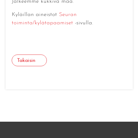
Jälkeemme kukkiva maa.
Kyläillan aineistot
Seuran
toiminta/kylätapaamiset
-sivulla.
Takaisin