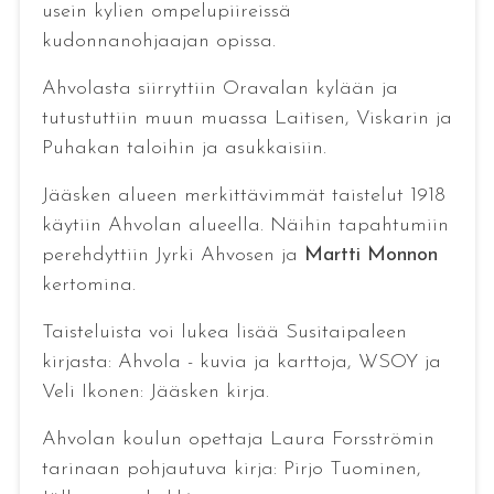
usein kylien ompelupiireissä
kudonnanohjaajan opissa.
Ahvolasta siirryttiin Oravalan kylään ja
tutustuttiin muun muassa Laitisen, Viskarin ja
Puhakan taloihin ja asukkaisiin.
Jääsken alueen merkittävimmät taistelut 1918
käytiin Ahvolan alueella. Näihin tapahtumiin
perehdyttiin Jyrki Ahvosen ja
Martti Monnon
kertomina.
Taisteluista voi lukea lisää Susitaipaleen
kirjasta: Ahvola - kuvia ja karttoja, WSOY ja
Veli Ikonen: Jääsken kirja.
Ahvolan koulun opettaja Laura Forsströmin
tarinaan pohjautuva kirja: Pirjo Tuominen,