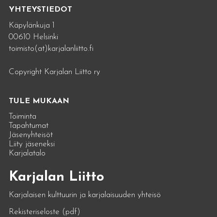
YHTEYSTIEDOT
Käpylänkuja 1
00610 Helsinki
toimisto(at)karjalanliitto.fi
Copyright Karjalan Liitto ry
TULE MUKAAN
Toiminta
Tapahtumat
Jäsenyhteisöt
Liity jäseneksi
Karjalatalo
Karjalan Liitto
Karjalaisen kulttuurin ja karjalaisuuden yhteisö
Rekisteriseloste (pdf)