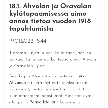
18.1. Ahvolan ja Oravalan
kylätapaamisessa aimo
annos tietoa vuoden 1918
tapahtumista
19.01.2022 18:44
Tiistaina kuljettiin porukalla taas Jääsken
polkuja, tällä kertaa kohteena olivat Ahvolan
ja Oravalan kylät.
Sukukirjaa Ahvosista valmisteleva
Jyrki
Ahvonen
oli kerännyt esiteltäviksi tarkat
kyläkartat, joista ilmenivät niin talot, tilat
kuin maastonmuodostumat. Aineistot ovat
alunperin
Paavo Mallatin
koostamia.