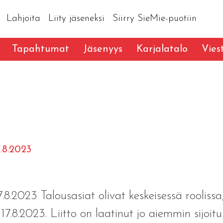
Lahjoita
Liity jäseneksi
Siirry SieMie-puotiin
Tapahtumat
Jäsenyys
Karjalatalo
Vies
7.8.2023
.8.2023 Talousasiat olivat keskeisessä roolissa,
.8.2023. Liitto on laatinut jo aiemmin sijoitu