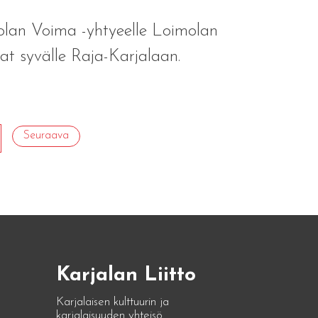
olan Voima -yhtyeelle Loimolan
vat syvälle Raja-Karjalaan.
Seuraava
Karjalan Liitto
Karjalaisen kulttuurin ja
karjalaisuuden yhteisö