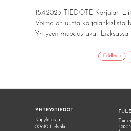
15.4.2023 TIEDOTE Karjalan Liit
Voima on uutta karjalankielistä f
Yhtyeen muodostavat Lieksassa v
Edellinen
YHTEYSTIEDOT
TUL
Käpylänkuja 1
Toimin
Tapah
00610 Helsinki