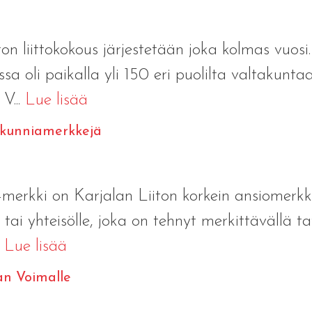
n liittokokous järjestetään joka kolmas vuosi
ssa oli paikalla yli 150 eri puolilta valtakunt
V...
Lue lisää
 -kunniamerkkejä
erkki on Karjalan Liiton korkein ansiomerkk
e tai yhteisölle, joka on tehnyt merkittävällä t
.
Lue lisää
an Voimalle