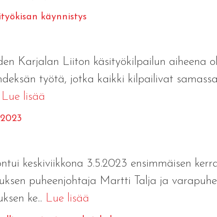
ityökisan käynnistys
den Karjalan Liiton käsityökilpailun aiheena ol
deksän työtä, jotka kaikki kilpailivat samassa
.
Lue lisää
5.2023
koontui keskiviikkona 3.5.2023 ensimmäisen ker
llituksen puheenjohtaja Martti Talja ja varapuh
sen ke...
Lue lisää