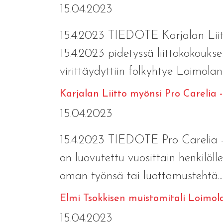
15.04.2023
15.4.2023 TIEDOTE Karjalan Liito
15.4.2023 pidetyssä liittokokoukse
virittäydyttiin folkyhtye Loimolan 
Karjalan Liitto myönsi Pro Carelia
15.04.2023
15.4.2023 TIEDOTE Pro Carelia -m
on luovutettu vuosittain henkilöll
oman työnsä tai luottamustehtä..
Elmi Tsokkisen muistomitali Loimol
15.04.2023