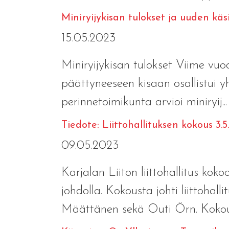
Miniryijykisan tulokset ja uuden käs
15.05.2023
Miniryijykisan tulokset Viime vuo
päättyneeseen kisaan osallistui yh
perinnetoimikunta arvioi miniryij..
Tiedote: Liittohallituksen kokous 3.
09.05.2023
Karjalan Liiton liittohallitus ko
johdolla. Kokousta johti liittoha
Määttänen sekä Outi Örn. Kokouk