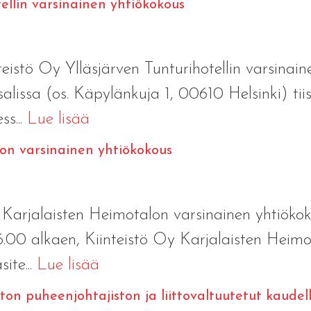
tellin varsinainen yhtiökokous
läsjärven Tunturihotellin varsinainen 
salissa (os. Käpylänkuja 1, 00610 Helsinki) t
s...
Lue lisää
lon varsinainen yhtiökokous
jalaisten Heimotalon varsinainen yhtiökok
.00 alkaen, Kiinteistö Oy Karjalaisten Heimot
ite...
Lue lisää
liiton puheenjohtajiston ja liittovaltuutetut kaud