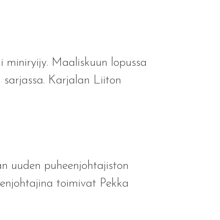
i miniryijy. Maaliskuun lopussa
 sarjassa. Karjalan Liiton
ran uuden puheenjohtajiston
eenjohtajina toimivat Pekka