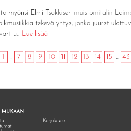
to myönsi Elmi Tsokkisen muistomitalin Loim
olkmusiikkia tekevä yhtye, jonka juuret ulottu
arttu...
Lue lisää
1
...
7
8
9
10
11
12
13
14
15
...
43
E MUKAAN
ta
Karjalatalo
tumat