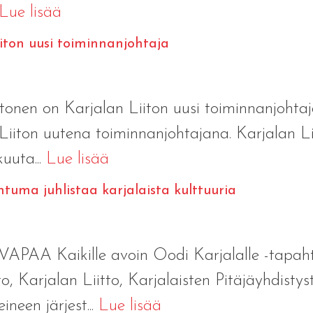
Lue lisää
ton uusi toiminnanjohtaja
onen on Karjalan Liiton uusi toiminnanjoht
iiton uutena toiminnanjohtajana. Karjalan Liito
uuta...
Lue lisää
htuma juhlistaa karjalaista kulttuuria
A Kaikille avoin Oodi Karjalalle -tapahtum
to, Karjalan Liitto, Karjalaisten Pitäjäyhdisty
een järjest...
Lue lisää