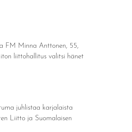
aja FM Minna Anttonen, 55,
n liittohallitus valitsi hänet
a juhlistaa karjalaista
sten Liitto ja Suomalaisen