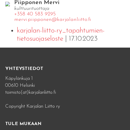
Piipponen Mervi
kulttuurituottaja
+358 40 583 9295
mervi.​piipponen@​kar​jala​nlii​tto.​fi
karjalan-liitto-ry_tapahtumien-
tietosuojaseloste
| 17.10.2023
YHTEYSTIEDOT
Käpylänkuja 1
00610 Helsinki
toimisto(at)karjalanliitto.fi
Copyright Karjalan Liitto ry
TULE MUKAAN