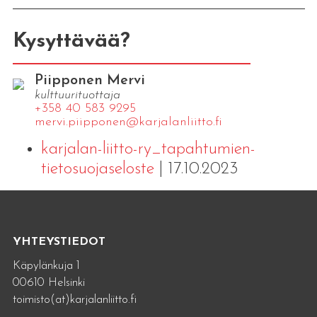
Kysyttävää?
Piipponen Mervi
kulttuurituottaja
+358 40 583 9295
mervi.​piipponen@​kar​jala​nlii​tto.​fi
karjalan-liitto-ry_tapahtumien-
tietosuojaseloste
| 17.10.2023
YHTEYSTIEDOT
Käpylänkuja 1
00610 Helsinki
toimisto(at)karjalanliitto.fi