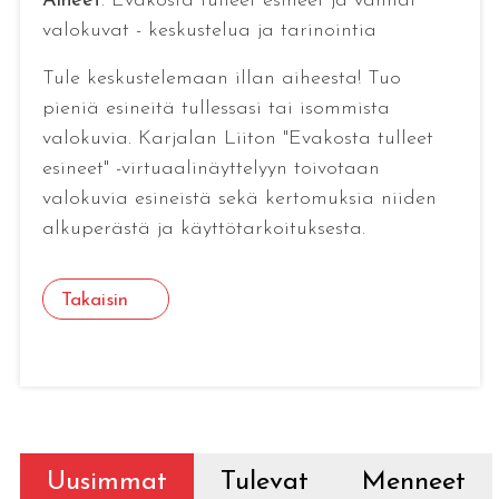
Aiheet
: Evakosta tulleet esineet ja vanhat
valokuvat - keskustelua ja tarinointia
Tule keskustelemaan illan aiheesta! Tuo
pieniä esineitä tullessasi tai isommista
valokuvia. Karjalan Liiton "Evakosta tulleet
esineet" -virtuaalinäyttelyyn toivotaan
valokuvia esineistä sekä kertomuksia niiden
alkuperästä ja käyttötarkoituksesta.
Takaisin
Uusimmat
Tulevat
Menneet