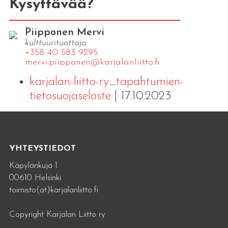
Kysyttävää?
Piipponen Mervi
kulttuurituottaja
+358 40 583 9295
mervi.​piipponen@​kar​jala​nlii​tto.​fi
karjalan-liitto-ry_tapahtumien-
tietosuojaseloste
| 17.10.2023
YHTEYSTIEDOT
Käpylänkuja 1
00610 Helsinki
toimisto(at)karjalanliitto.fi
Copyright Karjalan Liitto ry