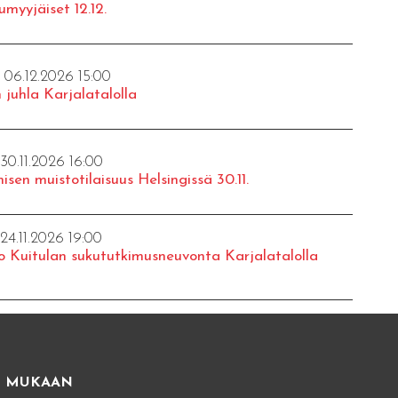
umyyjäiset 12.12.
- 06.12.2026 15:00
 juhla Karjalatalolla
 30.11.2026 16:00
isen muistotilaisuus Helsingissä 30.11.
 24.11.2026 19:00
o Kuitulan sukututkimusneuvonta Karjalatalolla
E MUKAAN