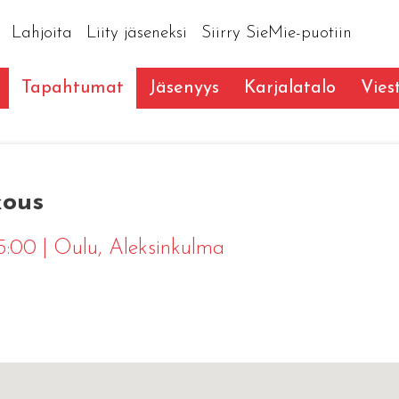
Lahjoita
Liity jäseneksi
Siirry SieMie-puotiin
Tapahtumat
Jäsenyys
Karjalatalo
Vies
kous
15:00
|
Oulu
, Aleksinkulma