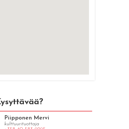
ysyttävää?
Piipponen Mervi
kulttuurituottaja