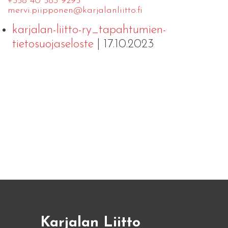
+358 40 583 9295
mervi.​piipponen@​kar​jala​nlii​tto.​fi
karjalan-liitto-ry_tapahtumien-
tietosuojaseloste
| 17.10.2023
Karjalan Liitto