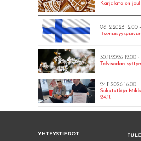
Karjalatalon joul
06.12.2026 12:00 
Itsenäisyyspäivän
30.11.2026 12:00 -
Talvisodan syttym
24.11.2026 16:00 -
Sukututkija Mikk
24.11.
YHTEYSTIEDOT
TUL