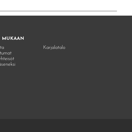
E MUKAAN
ta
Karjalatalo
tumat
hteisöt
jäseneksi