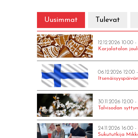
Uusimmat
Tulevat
12.12.2026 10:00 -
Karjalatalon joul
06.12.2026 12:00 
Itsenäisyyspäivän
30.11.2026 12:00 -
Talvisodan syttym
24.11.2026 16:00 -
Sukututkija Mikk