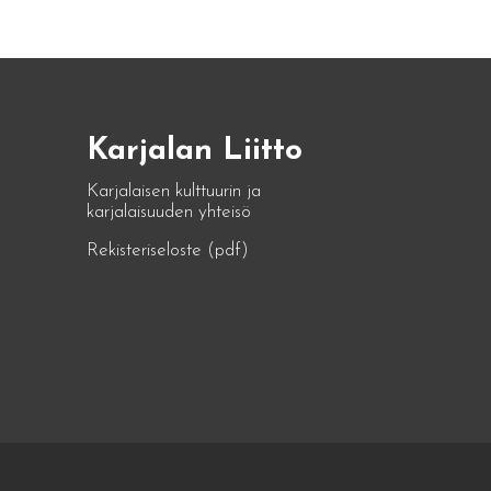
Karjalan Liitto
Karjalaisen kulttuurin ja
karjalaisuuden yhteisö
Rekisteriseloste (pdf)