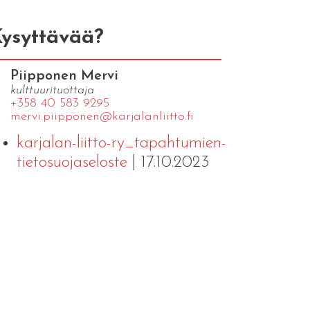
ysyttävää?
Piipponen Mervi
kulttuurituottaja
+358 40 583 9295
mervi.​piipponen@​kar​jala​nlii​tto.​fi
karjalan-liitto-ry_tapahtumien-
tietosuojaseloste
| 17.10.2023