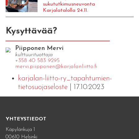
sukututkimusneuvonta
Karjalatalolla 24.11.
Kysyttävää?
Piipponen Mervi
kulttuurituottaja
+358 40 583 9295
mervi.​piipponen@​kar​jala​nlii​tto.​fi
karjalan-liitto-ry_tapahtumien-
tietosuojaseloste
| 17.10.2023
YHTEYSTIEDOT
Käpylänkuja 1
00610 Helsinki