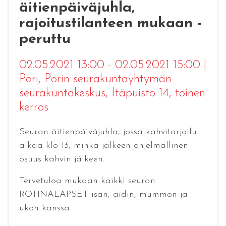
äitienpäiväjuhla,
rajoitustilanteen mukaan -
peruttu
02.05.2021 13:00 - 02.05.2021 15:00
|
Pori
, Porin seurakuntayhtymän
seurakuntakeskus, Itäpuisto 14, toinen
kerros
Seuran äitienpäiväjuhla, jossa kahvitarjoilu
alkaa klo 13, minkä jälkeen ohjelmallinen
osuus kahvin jälkeen.
Tervetuloa mukaan kaikki seuran
ROTINALAPSET isän, äidin, mummon ja
ukon kanssa