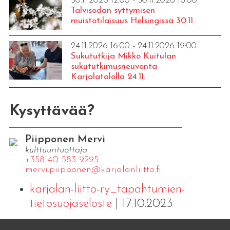
30.11.2026 12:00 - 30.11.2026 16:00
Talvisodan syttymisen
muistotilaisuus Helsingissä 30.11.
24.11.2026 16:00 - 24.11.2026 19:00
Sukututkija Mikko Kuitulan
sukututkimusneuvonta
Karjalatalolla 24.11.
Kysyttävää?
Piipponen Mervi
kulttuurituottaja
+358 40 583 9295
mervi.​piipponen@​kar​jala​nlii​tto.​fi
karjalan-liitto-ry_tapahtumien-
tietosuojaseloste
| 17.10.2023