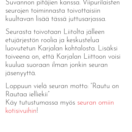
Suvannon pitäjien kanssa. Viipurilaisten
seurojen toiminnasta toivottaisiin
kuultavan lisää tässä juttusarjassa.
Seurasta toivotaan Liitolta jälleen
etujärjestön roolia ja keskustelua
luovutetun Karjalan kohtalosta. Lisäksi
toiveena on, että Karjalan Liittoon voisi
kuulua suoraan ilman jonkin seuran
jäsenyyttä.
Loppuun vielä seuran motto: ”Rautu on
Rautaa ielliekii”
Käy tutustumassa myös
seuran omiin
kotisivuihin
!