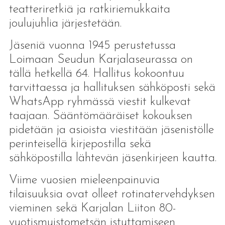
teatteriretkiä ja ratkiriemukkaita
joulujuhlia järjestetään.
Jäseniä vuonna 1945 perustetussa
Loimaan Seudun Karjalaseurassa on
tällä hetkellä 64. Hallitus kokoontuu
tarvittaessa ja hallituksen sähköposti sekä
WhatsApp ryhmässä viestit kulkevat
taajaan. Sääntömääräiset kokouksen
pidetään ja asioista viestitään jäsenistölle
perinteisellä kirjepostilla sekä
sähköpostilla lähtevän jäsenkirjeen kautta.
Viime vuosien mieleenpainuvia
tilaisuuksia ovat olleet rotinatervehdyksen
vieminen sekä Karjalan Liiton 80-
vuotismuistometsän istuttamiseen