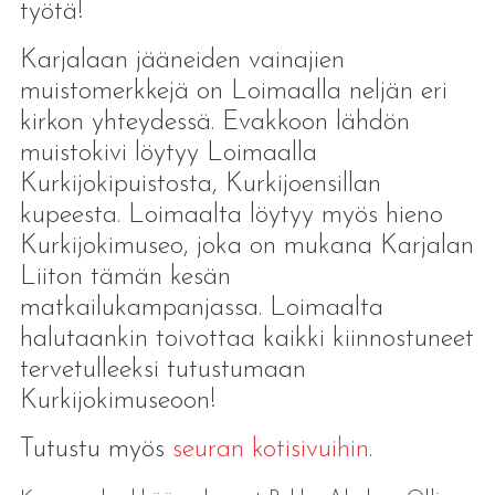
työtä!
Karjalaan jääneiden vainajien
muistomerkkejä on Loimaalla neljän eri
kirkon yhteydessä. Evakkoon lähdön
muistokivi löytyy Loimaalla
Kurkijokipuistosta, Kurkijoensillan
kupeesta. Loimaalta löytyy myös hieno
Kurkijokimuseo, joka on mukana Karjalan
Liiton tämän kesän
matkailukampanjassa. Loimaalta
halutaankin toivottaa kaikki kiinnostuneet
tervetulleeksi tutustumaan
Kurkijokimuseoon!
Tutustu myös
seuran kotisivuihin
.