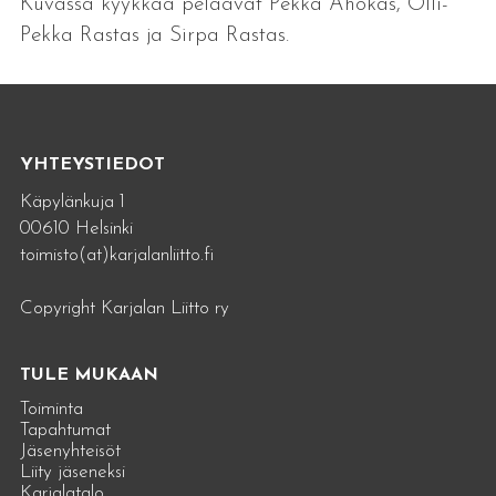
Kuvassa kyykkää pelaavat Pekka Ahokas, Olli-
Pekka Rastas ja Sirpa Rastas.
YHTEYSTIEDOT
Käpylänkuja 1
00610 Helsinki
toimisto(at)karjalanliitto.fi
Copyright Karjalan Liitto ry
TULE MUKAAN
Toiminta
Tapahtumat
Jäsenyhteisöt
Liity jäseneksi
Karjalatalo