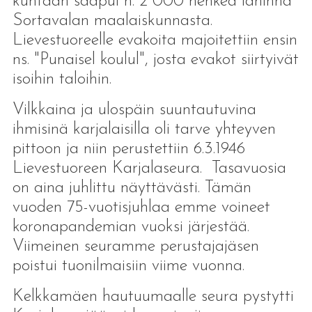
kuntaan saapui n. 2 000 henkeä lähinnä
Sortavalan maalaiskunnasta.
Lievestuoreelle evakoita majoitettiin ensin
ns. "Punaisel koulul", josta evakot siirtyivät
isoihin taloihin.
Vilkkaina ja ulospäin suuntautuvina
ihmisinä karjalaisilla oli tarve yhteyven
pittoon ja niin perustettiin 6.3.1946
Lievestuoreen Karjalaseura. Tasavuosia
on aina juhlittu näyttävästi. Tämän
vuoden 75-vuotisjuhlaa emme voineet
koronapandemian vuoksi järjestää.
Viimeinen seuramme perustajajäsen
poistui tuonilmaisiin viime vuonna.
Kelkkamäen hautuumaalle seura pystytti