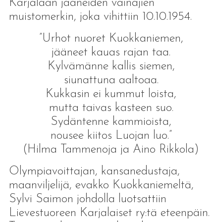
Karjalaan jääneiden vainajien
muistomerkin, joka vihittiin 10.10.1954.
”Urhot nuoret Kuokkaniemen,
jääneet kauas rajan taa.
Kylvämänne kallis siemen,
siunattuna aaltoaa.
Kukkasin ei kummut loista,
mutta taivas kasteen suo.
Sydäntenne kammioista,
nousee kiitos Luojan luo.”
(Hilma Tammenoja ja Aino Rikkola)
Olympiavoittajan, kansanedustaja,
maanviljelijä, evakko Kuokkaniemeltä,
Sylvi Saimon johdolla luotsattiin
Lievestuoreen Karjalaiset ry:tä eteenpäin.