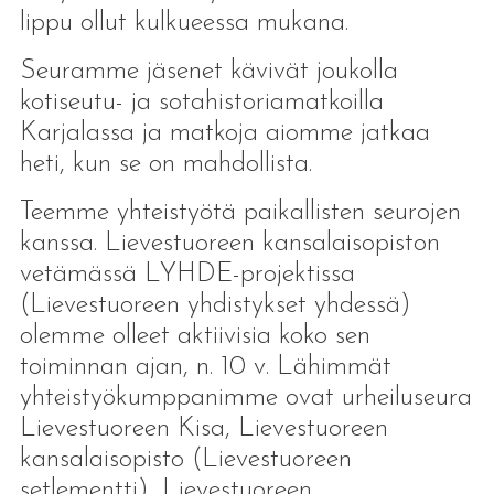
lippu ollut kulkueessa mukana.
Seuramme jäsenet kävivät joukolla
kotiseutu- ja sotahistoriamatkoilla
Karjalassa ja matkoja aiomme jatkaa
heti, kun se on mahdollista.
Teemme yhteistyötä paikallisten seurojen
kanssa. Lievestuoreen kansalaisopiston
vetämässä LYHDE-projektissa
(Lievestuoreen yhdistykset yhdessä)
olemme olleet aktiivisia koko sen
toiminnan ajan, n. 10 v. Lähimmät
yhteistyökumppanimme ovat urheiluseura
Lievestuoreen Kisa, Lievestuoreen
kansalaisopisto (Lievestuoreen
setlementti), Lievestuoreen