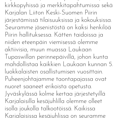
kirkkopyhissä ja merkkitapahtumissa sekä
Karjalan Liiton Keski-Suomen Piirin
järjestämissä tilaisuuksissa ja kokouksissa.
Seuramme jäsenistöstä on kaksi henkilöä
Piirin hallituksessa. Kätten taidoissa ja
niiden eteenpäin viemisessä olemme
aktiivisia, muun muassa Laukaan
Tupaswillan perinnepäivillä, johon kunta
mahdollistaa kaikkien Laukaan kunnan 5.
luokkalaisten osallistumisen vuosittain.
Puheenjohtajamme taontapajassa ovat
nuoret saaneet erikoista opetusta.
Jyväskylässä kolme kertaa järjestetyillä
Karjalaisilla kesäjuhlilla olemme olleet
isolla joukolla talkootöissä. Kaikissa
Karjalaisissa kesäjuhlissa on seuramme