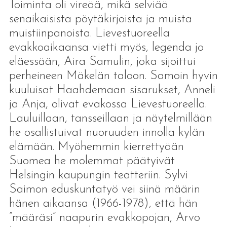
Toiminta oli vireää, mikä selviää
senaikaisista pöytäkirjoista ja muista
muistiinpanoista. Lievestuoreella
evakkoaikaansa vietti myös, legenda jo
eläessään, Aira Samulin, joka sijoittui
perheineen Mäkelän taloon. Samoin hyvin
kuuluisat Haahdemaan sisarukset, Anneli
ja Anja, olivat evakossa Lievestuoreella.
Lauluillaan, tansseillaan ja näytelmillään
he osallistuivat nuoruuden innolla kylän
elämään. Myöhemmin kierrettyään
Suomea he molemmat päätyivät
Helsingin kaupungin teatteriin. Sylvi
Saimon eduskuntatyö vei siinä määrin
hänen aikaansa (1966-1978), että hän
”määräsi” naapurin evakkopojan, Arvo