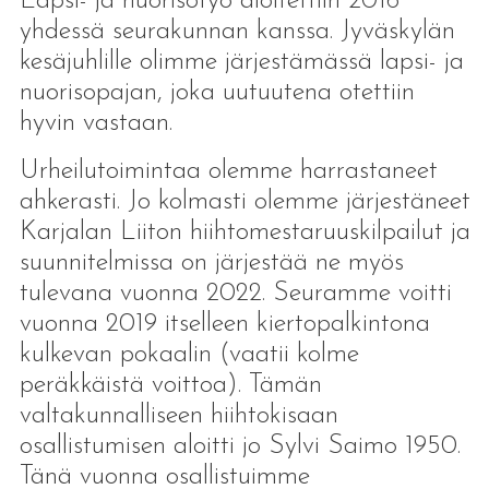
Lapsi- ja nuorisotyö aloitettiin 2016
yhdessä seurakunnan kanssa. Jyväskylän
kesäjuhlille olimme järjestämässä lapsi- ja
nuorisopajan, joka uutuutena otettiin
hyvin vastaan.
Urheilutoimintaa olemme harrastaneet
ahkerasti. Jo kolmasti olemme järjestäneet
Karjalan Liiton hiihtomestaruuskilpailut ja
suunnitelmissa on järjestää ne myös
tulevana vuonna 2022. Seuramme voitti
vuonna 2019 itselleen kiertopalkintona
kulkevan pokaalin (vaatii kolme
peräkkäistä voittoa). Tämän
valtakunnalliseen hiihtokisaan
osallistumisen aloitti jo Sylvi Saimo 1950.
Tänä vuonna osallistuimme