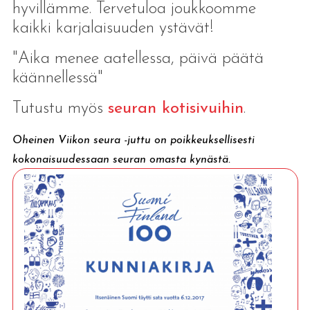
hyvillämme. Tervetuloa joukkoomme
kaikki karjalaisuuden ystävät!
"Aika menee aatellessa, päivä päätä
käännellessä"
Tutustu myös
seuran kotisivuihin
.
Oheinen Viikon seura -juttu on poikkeuksellisesti
kokonaisuudessaan seuran omasta kynästä.