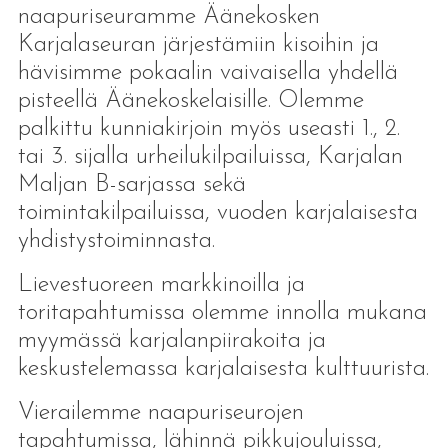
naapuriseuramme Äänekosken
Karjalaseuran järjestämiin kisoihin ja
hävisimme pokaalin vaivaisella yhdellä
pisteellä Äänekoskelaisille. Olemme
palkittu kunniakirjoin myös useasti 1., 2.
tai 3. sijalla urheilukilpailuissa, Karjalan
Maljan B-sarjassa sekä
toimintakilpailuissa, vuoden karjalaisesta
yhdistystoiminnasta.
Lievestuoreen markkinoilla ja
toritapahtumissa olemme innolla mukana
myymässä karjalanpiirakoita ja
keskustelemassa karjalaisesta kulttuurista.
Vierailemme naapuriseurojen
tapahtumissa, lähinnä pikkujouluissa,