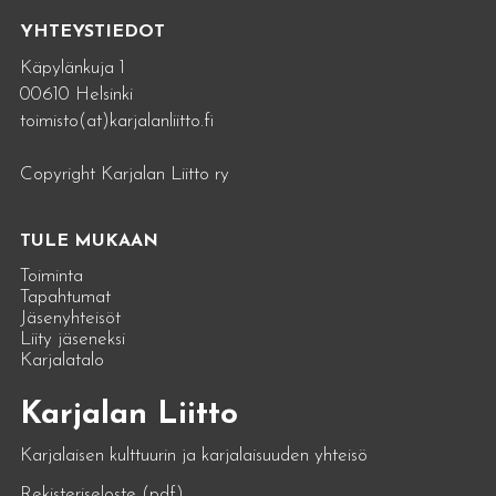
YHTEYSTIEDOT
Käpylänkuja 1
00610 Helsinki
toimisto(at)karjalanliitto.fi
Copyright Karjalan Liitto ry
TULE MUKAAN
Toiminta
Tapahtumat
Jäsenyhteisöt
Liity jäseneksi
Karjalatalo
Karjalan Liitto
Karjalaisen kulttuurin ja karjalaisuuden yhteisö
Rekisteriseloste (pdf)