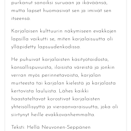
purkanut sanoiksi suruaan ja ikäväänsä,
mutta lapset huomasivat sen ja imivät sen
itseensä.
Karjalaisen kulttuurin näkymiseen evakkojen
lapsilla vaikutti se, miten karjalaisuutta oli
ylläpidetty lapsuudenkodissa.
He puhuivat karjalaisten käsityötaidosta,
kansallispuvuista, iloisista väreistä ja jonkin
verran myös perinnetavoista, karjalan
murteesta tai karjalan kielestä ja karjalasta
kertovista lauluista. Lähes kaikki
haastateltavat korostivat karjalaisten
yhteisöllisyyttä ja vieraanvaraisuutta, joka oli
siirtynyt heille evakkovanhemmalta.
Teksti: Hellä Neuvonen-Seppänen