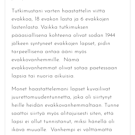
Tutkimustani varten haastattelin viittä
evakkoa, 18 evakon lasta ja 6 evakkojen
lastenlasta. Vaikka tutkimuksen
pääasiallisena kohteena olivat sodan 1944
jälkeen syntyneet evakkojen lapset, pidin
tarpeellisena antaa ääni myös
evakkovanhemmille. Nämä
evakkovanhemmat olivat sotaa paetessaan
lapsia tai nuoria aikuisia.
Monet haastattelemani lapset kuvailivat
juurettomuudentunnetta, joka oli siirtynyt
heille heidän evakkovanhemmaltaan. Tunne
saattoi siirtyä myös alitajuisesti siten, että
lapsi ei ollut tunnistanut, miksi hänellä oli
ikävä muualle. Vanhempi ei välttämättä