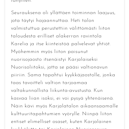
tähyillen.
Seurauksena oli yllättäen toiminnan laajuus,
jota täytyi hajaannuttaa. Heti talon
valmistuttua perustettiin välittömästi liiton
taloudesta erilliset alakerran ravintola
Karelia ja itse kiinteistöä palvelevat yhtiöt.
Myöhemmin myös liiton paisunut
nuorisojaosto itsenäistyi Karjalaiseksi
Nuorisoliitoksi, jotta se pääsi valtionavun
piiriin. Sama tapahtui kyykkäjaostolle, jonka
taas tavoitteli valtion tarjoamaa
valtakunnallista liikunta-avustusta. Kun
kasvaa liian isoksi, ei voi pysyä yhtenäisenä.
Näin kävi myös Karjalatalon aikaansaamalle
kulttuuritapahtumien vyörylle. Niinpä liiton
entiset elimelliset osaset, kuten Karjalainen