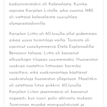
kadunnimistökin oli Kalevalasta. Kuinka
sopivaa Karjalan Liitolle, joka vuonna 1985
oli viettävä kalevalaista suurjuhlaa
olympiastadionilla.
Karjalan Liitto oli 60-luvulla ollut pidemmän
aikaa uusia toimitiloja vailla. Toimisto oli
sijainnut vuosikymmeniä Etelä Esplanadilla
Bensowin talossa. Liitto oli kasvanut
alkuaikojen tilojaan suuremmaksi. Huoneiston
vuokraa nostettiin liittoväen harmiksi
vuosittain, eikä vuokranantaja käyttänyt
vuokratuloja huoneiston ylläpitoon. Maalitkin
oli ostettava liiton piikkiin. 60-luvulla
Karjalan Liiton jäsenmäärä oli kasvanut
nopeasti, kun nuori polvi aktivoitu mukaan.
Toiminnan muodot monipuolistuivat ja