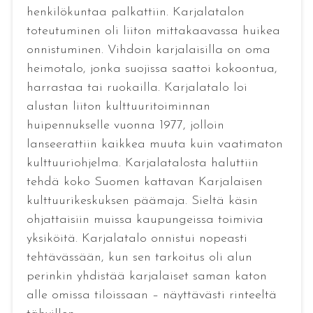
henkilökuntaa palkattiin. Karjalatalon
toteutuminen oli liiton mittakaavassa huikea
onnistuminen. Vihdoin karjalaisilla on oma
heimotalo, jonka suojissa saattoi kokoontua,
harrastaa tai ruokailla. Karjalatalo loi
alustan liiton kulttuuritoiminnan
huipennukselle vuonna 1977, jolloin
lanseerattiin kaikkea muuta kuin vaatimaton
kulttuuriohjelma. Karjalatalosta haluttiin
tehdä koko Suomen kattavan Karjalaisen
kulttuurikeskuksen päämaja. Sieltä käsin
ohjattaisiin muissa kaupungeissa toimivia
yksiköitä. Karjalatalo onnistui nopeasti
tehtävässään, kun sen tarkoitus oli alun
perinkin yhdistää karjalaiset saman katon
alle omissa tiloissaan – näyttävästi rinteeltä