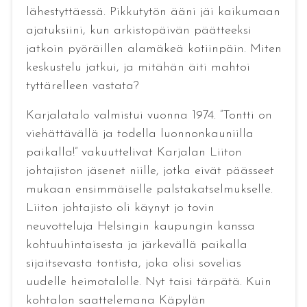
lähestyttäessä. Pikkutytön ääni jäi kaikumaan
ajatuksiini, kun arkistopäivän päätteeksi
jatkoin pyöräillen alamäkeä kotiinpäin. Miten
keskustelu jatkui, ja mitähän äiti mahtoi
tyttärelleen vastata?
Karjalatalo valmistui vuonna 1974. ”Tontti on
viehättävällä ja todella luonnonkauniilla
paikalla!” vakuuttelivat Karjalan Liiton
johtajiston jäsenet niille, jotka eivät päässeet
mukaan ensimmäiselle palstakatselmukselle.
Liiton johtajisto oli käynyt jo tovin
neuvotteluja Helsingin kaupungin kanssa
kohtuuhintaisesta ja järkevällä paikalla
sijaitsevasta tontista, joka olisi sovelias
uudelle heimotalolle. Nyt taisi tärpätä. Kuin
kohtalon saattelemana Käpylän