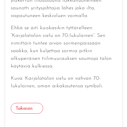
yläkerran tilaussauna takkahuoneineen
saunotti yritysjohtajia lähes joka ilta,
vapautuneen keskioluen voimalla.
Ehkä se äiti kuiskasikin tyttärelleen:
”Karjalatalon sielu on 70-lukulainen”. Sen
nimittäin tuntee aivan sormenpäissään
saakka, kun kuljettaa sormia pitkin
alkuperäisen tiilimuurauksen saumoja talon
käytäviä kulkiessa.
Kuva: Karjalatalon sielu on vahvan 70-
lukulainen, oman aikakautensa symboli.
Takaisin