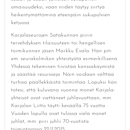
omaisuudeksi, vaan niiden täytyy siirtyä
heikentymättöminä eteenpäin sukupolvien
ketjussa.
Karjalaseurojen Satakunnan piirin
tervehdyksen tilaisuuteen toi hengellisen
toimikunnan jäsen Markku Evala. Hän piti
em. seurakolmikon yhteistyötä esimerkillisenä.
Yhdessä tekeminen tiivistää kanssakäymistä
ja säästää resursseja. Näin voidaan välttää
turhaa päällekkäistä toimintaa. Lopuksi hän
totesi, että kuluvana vuonna monet Karjala-
yhteisöt ovat viettäneet juhlavuottaan, mm.
Karjalan Liitto täytti keväällä 75 vuotta.
Vuoden lopulla ovat tulossa vielä monet
juhlat, mm. piiri juhlii 70-vuotista
toimintaansa 22.11.2015.