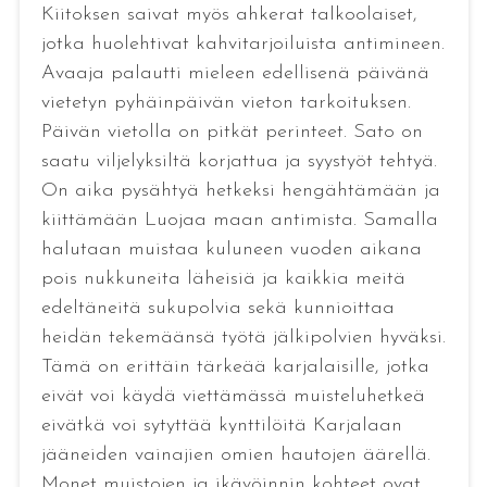
Kiitoksen saivat myös ahkerat talkoolaiset,
jotka huolehtivat kahvitarjoiluista antimineen.
Avaaja palautti mieleen edellisenä päivänä
vietetyn pyhäinpäivän vieton tarkoituksen.
Päivän vietolla on pitkät perinteet. Sato on
saatu viljelyksiltä korjattua ja syystyöt tehtyä.
On aika pysähtyä hetkeksi hengähtämään ja
kiittämään Luojaa maan antimista. Samalla
halutaan muistaa kuluneen vuoden aikana
pois nukkuneita läheisiä ja kaikkia meitä
edeltäneitä sukupolvia sekä kunnioittaa
heidän tekemäänsä työtä jälkipolvien hyväksi.
Tämä on erittäin tärkeää karjalaisille, jotka
eivät voi käydä viettämässä muisteluhetkeä
eivätkä voi sytyttää kynttilöitä Karjalaan
jääneiden vainajien omien hautojen äärellä.
Monet muistojen ja ikävöinnin kohteet ovat