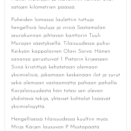
satojen kilometrien päässä.
Puheiden lomassa laulettiin tuttuja
hengellisiä lauluja ja virsiä Sastamalan
seurakunnan johtavan kanttorin Tuuli
Murajan säestyksellä. Tilaisuudessa puhui
Keikyän kappalainen Olavi Sorva. Hänen
sanansa perustuivat 1. Pietarin kirjeeseen.
Siinä kristittyjä kehotetaan olemaan
yksimielisiä, jakamaan keskenään ilot ja surut
sekä olemaan vastaamatta pahaan pahalla.
Karjalaisuudesta hän totesi sen olevan
yhdistävä tekijä, yhteiset kohtalot lisäävät
yksimielisyyttä.
Hengellisessä tilaisuudessa kuultiin myös
Mirja Kärjen lausuvan P Mustapäätä