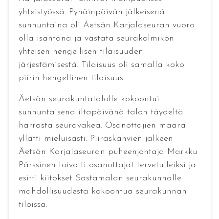
yhteistyössä. Pyhäinpäivän jälkeisenä
sunnuntaina oli Äetsän Karjalaseuran vuoro
olla isäntänä ja vastata seurakolmikon
yhteisen hengellisen tilaisuuden
järjestämisestä. Tilaisuus oli samalla koko
piirin hengellinen tilaisuus.
Äetsän seurakuntatalolle kokoontui
sunnuntaisena iltapäivänä talon täydeltä
harrasta seuraväkeä. Osanottajien määrä
yllätti mieluisasti. Piiraskahvien jälkeen
Äetsän Karjalaseuran puheenjohtaja Markku
Pärssinen toivotti osanottajat tervetulleiksi ja
esitti kiitokset Sastamalan seurakunnalle
mahdollisuudesta kokoontua seurakunnan
tiloissa.