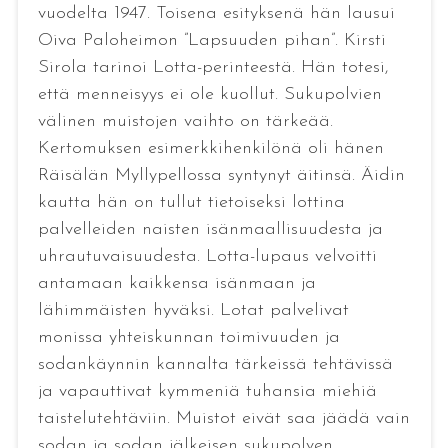
vuodelta 1947. Toisena esityksenä hän lausui
Oiva Paloheimon ”Lapsuuden pihan”. Kirsti
Sirola tarinoi Lotta-perinteestä. Hän totesi,
että menneisyys ei ole kuollut. Sukupolvien
välinen muistojen vaihto on tärkeää.
Kertomuksen esimerkkihenkilönä oli hänen
Räisälän Myllypellossa syntynyt äitinsä. Äidin
kautta hän on tullut tietoiseksi lottina
palvelleiden naisten isänmaallisuudesta ja
uhrautuvaisuudesta. Lotta-lupaus velvoitti
antamaan kaikkensa isänmaan ja
lähimmäisten hyväksi. Lotat palvelivat
monissa yhteiskunnan toimivuuden ja
sodankäynnin kannalta tärkeissä tehtävissä
ja vapauttivat kymmeniä tuhansia miehiä
taistelutehtäviin. Muistot eivät saa jäädä vain
sodan ja sodan jälkeisen sukupolven