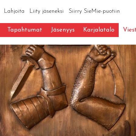
Lahjoita
Liity jäseneksi
Siirry SieMie-puotiin
Tapahtumat
Jäsenyys
Karjalatalo
Vies