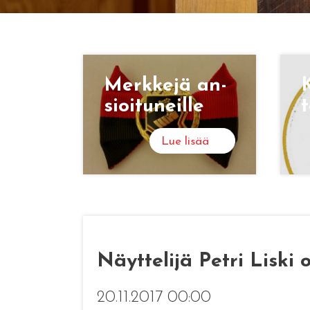
Merk­ke­jä an­
K
sioi­tu­neil­le
t
Lue lisää
Näyttelijä Petri Liski
20.11.2017 00:00