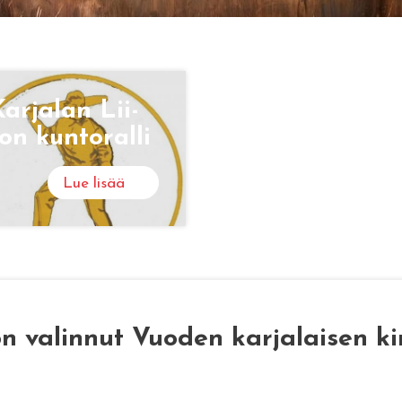
ar­ja­lan Lii­
on kun­to­ral­li
Lue lisää
 on valinnut Vuoden karjalaisen ki