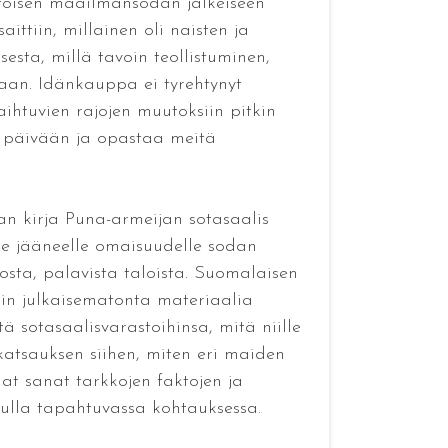
 toisen maailmansodan jälkeiseen
aittiin, millainen oli naisten ja
esta, millä tavoin teollistuminen,
taan. Idänkauppa ei tyrehtynyt
ihtuvien rajojen muutoksiin pitkin
n päivään ja opastaa meitä
n kirja Puna-armeijan sotasaalis
le jääneelle omaisuudelle sodan
nosta, palavista taloista. Suomalaisen
in julkaisematonta materiaalia
ä sotasaalisvarastoihinsa, mitä niille
katsauksen siihen, miten eri maiden
at sanat tarkkojen faktojen ja
adulla tapahtuvassa kohtauksessa.