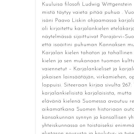
Kuuluisa filosofi Ludwig Wittgenstein 
mistä täytyy vaieta pitää puhua . Vuo
isäni Paavo Liskin ohjaamassa karjal
oli kirjoitettu karjalankielen eteläk
näytelmässä sijoittuivat Porajärvi–Suo
että isoäitini puhuman Kannaksen murt
Karjalan kielen tahaton ja tahallinen
kielen ja sen mukanaan tuoman kulttuu
vaiennetut – Karjalankieliset ja karja
jokaisen lainsäätäjän, virkamiehen, op
loppuisi. Siteeraan kirjaa sivulta 26
karjalankielisistä karjalaisista, mutta
elävänä kielenä Suomessa avautuu real
aikamatkana Suomen historiaan autono
kansakunnan synnyn ja kansallisen yht
yhteiskunnassa on toistaiseksi enimmäk
elintason noususta ja koulutus- ja ty