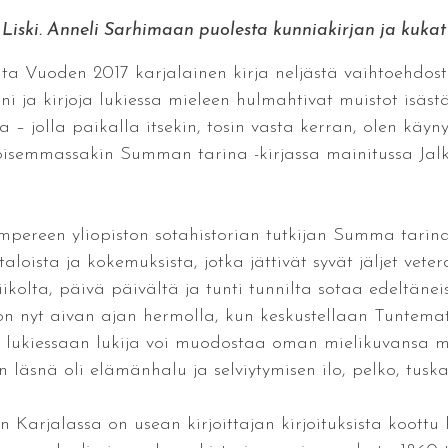
i Liski. Anneli Sarhimaan puolesta kunniakirjan ja kuka
ita Vuoden 2017 karjalainen kirja neljästä vaihtoehdosta.
ja kirjoja lukiessa mieleen hulmahtivat muistot isästä
 – jolla paikalla itsekin, tosin vasta kerran, olen käyny
joisemmassakin Summan tarina -kirjassa mainitussa Jal
 Tampereen yliopiston sotahistorian tutkijan Summa tari
taloista ja kokemuksista, jotka jättivät syvät jäljet vet
kolta, päivä päivältä ja tunti tunnilta sotaa edeltäneis
 on nyt aivan ajan hermolla, kun keskustellaan Tuntem
aa lukiessaan lukija voi muodostaa oman mielikuvansa mil
kun läsnä oli elämänhalu ja selviytymisen ilo, pelko, tu
arjalassa on usean kirjoittajan kirjoituksista koottu hie