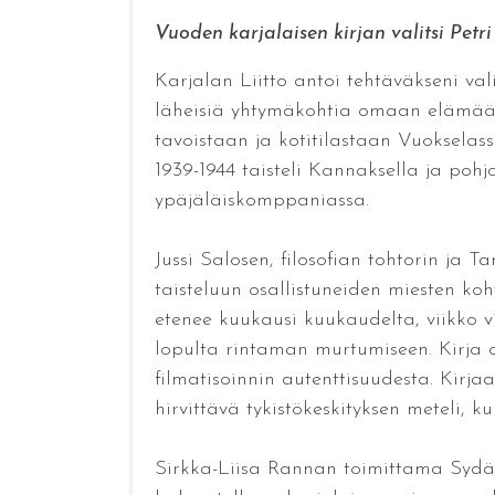
Vuoden karjalaisen kirjan valitsi Petr
Karjalan Liitto antoi tehtäväkseni val
läheisiä yhtymäkohtia omaan elämääni 
tavoistaan ja kotitilastaan Vuokselassa
1939-1944 taisteli Kannaksella ja poh
ypäjäläiskomppaniassa.
Jussi Salosen, filosofian tohtorin ja
taisteluun osallistuneiden miesten koh
etenee kuukausi kuukaudelta, viikko vii
lopulta rintaman murtumiseen. Kirja
filmatisoinnin autenttisuudesta. Kirj
hirvittävä tykistökeskityksen meteli, 
Sirkka-Liisa Rannan toimittama Sydän K