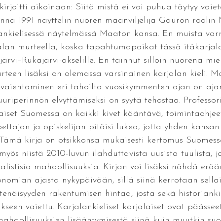
kirjoitti aikoinaan: Siitä mistä ei voi puhua täytyy vai
nna 1991 näyttelin nuoren maanviljelijä Gauron roolin 
ankielisessä näytelmässä Maaton kansa. En muista var
arjalan murteella, koska tapahtumapaikat tässä itäkarja
järvi–Rukajärvi-akselille. En tainnut silloin nuorena m
een lisäksi on olemassa varsinainen karjalan kieli. Mon
 vaientaminen eri tahoilta vuosikymmenten ajan on ajan
riperinnön elvyttämiseksi on syytä tehostaa. Professor
laiset Suomessa on kaikki kivet kääntävä, toimintaohjee
ettajan ja opiskelijan pitäisi lukea, jotta yhden kansan 
7: Tämä kirja on otsikkonsa mukaisesti kertomus Suomessa
 myös niistä 2010-luvun ilahduttavista uusista tuulista, 
istisia mahdollisuuksia. Kirjan voi lisäksi nähdä erää
mian ajasta nykypäivään, sillä siinä kerrotaan sella
enäisyyden rakentumisen hintaa, josta sekä historianki
seen vaiettu. Karjalankieliset karjalaiset ovat päässee
ömahdollisuuksien lisääntymisestä siinä kuin muutkin su