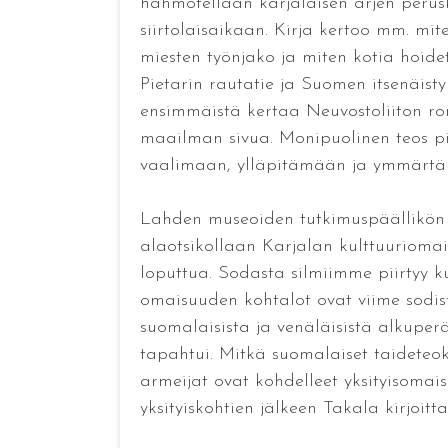
hahmotellaan karjalaisen arjen perus
siirtolaisaikaan. Kirja kertoo mm. miten
miesten työnjako ja miten kotia hoidet
Pietarin rautatie ja Suomen itsenäist
ensimmäistä kertaa Neuvostoliiton rom
maailman sivua. Monipuolinen teos pi
vaalimaan, ylläpitämään ja ymmärtä
Lahden museoiden tutkimuspäällikön j
alaotsikollaan Karjalan kulttuuriomai
loputtua. Sodasta silmiimme piirtyy ku
omaisuuden kohtalot ovat viime sodis
suomalaisista ja venäläisistä alkuperä
tapahtui. Mitkä suomalaiset taideteok
armeijat ovat kohdelleet yksityisomai
yksityiskohtien jälkeen Takala kirjoit