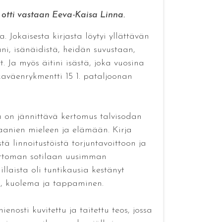
t otti vastaan Eeva-Kaisa Linna.
 Jokaisesta kirjasta löytyi yllättävän
ni, isänäidistä, heidän suvustaan,
t. Ja myös äitini isästä, joka vuosina
kaväenrykmentti 15 1. pataljoonan
na on jännittävä kertomus talvisodan
eraanien mieleen ja elämään. Kirja
tä linnoitustöistä torjuntavoittoon ja
attoman sotilaan uusimman
laista oli tuntikausia kestänyt
ska, kuolema ja tappaminen.
nosti kuvitettu ja taitettu teos, jossa