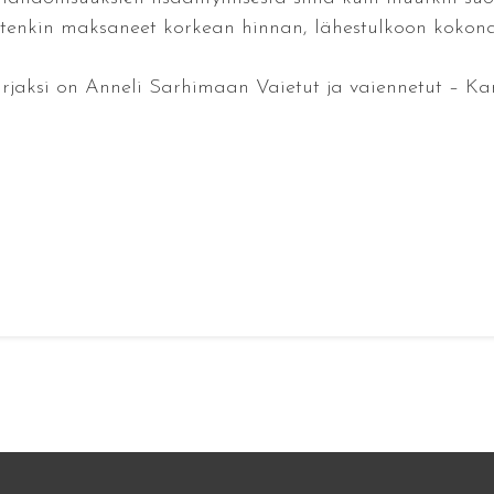
itenkin maksaneet korkean hinnan, lähestulkoon kokonais
irjaksi on Anneli Sarhimaan Vaietut ja vaiennetut – Karj