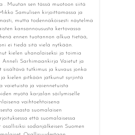
eta . Muutan sen tässä muotoon siitä
Mikko Samulisen kirjoittamassa ja
masti, mutta todennäköisesti näytelmä
laisten kansannoususta kertovassa
iehenä ennen tuotannon alkua tietää,
i ei tiedä sitä vielä nytkään.
ut kielen uhanalaiseksi ja toimia
i Anneli Sarhimaankirja Vaietut ja
t sisältävä tutkimus ja kuvaus jonka
ja kielen pitkään jatkunut syrjintä
 vaietuista ja vaiennetuista
joiden myötä karjalan säilymiselle
nlaisena vaihtoehtoisena
isesta osasta suomalaisen
rjoituksessa että suomalaisessa
t osallisiksi sodanjälkeisen Suomen
omalaiset. Osallisuudestaan