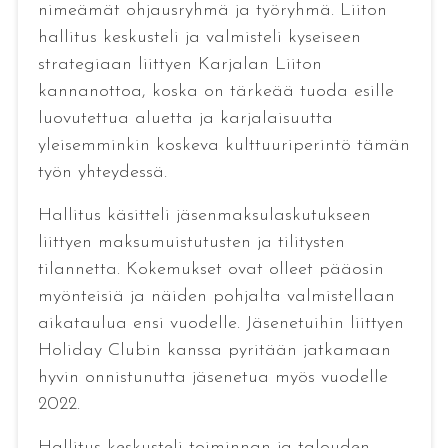
nimeämät ohjausryhmä ja työryhmä. Liiton
hallitus keskusteli ja valmisteli kyseiseen
strategiaan liittyen Karjalan Liiton
kannanottoa, koska on tärkeää tuoda esille
luovutettua aluetta ja karjalaisuutta
yleisemminkin koskeva kulttuuriperintö tämän
työn yhteydessä.
Hallitus käsitteli jäsenmaksulaskutukseen
liittyen maksumuistutusten ja tilitysten
tilannetta. Kokemukset ovat olleet pääosin
myönteisiä ja näiden pohjalta valmistellaan
aikataulua ensi vuodelle. Jäsenetuihin liittyen
Holiday Clubin kanssa pyritään jatkamaan
hyvin onnistunutta jäsenetua myös vuodelle
2022.
Hallitus keskusteli toiminnan ja talouden