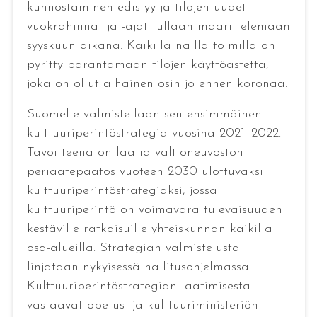
kunnostaminen edistyy ja tilojen uudet
vuokrahinnat ja -ajat tullaan määrittelemään
syyskuun aikana. Kaikilla näillä toimilla on
pyritty parantamaan tilojen käyttöastetta,
joka on ollut alhainen osin jo ennen koronaa.
Suomelle valmistellaan sen ensimmäinen
kulttuuriperintöstrategia vuosina 2021–2022.
Tavoitteena on laatia valtioneuvoston
periaatepäätös vuoteen 2030 ulottuvaksi
kulttuuriperintöstrategiaksi, jossa
kulttuuriperintö on voimavara tulevaisuuden
kestäville ratkaisuille yhteiskunnan kaikilla
osa-alueilla. Strategian valmistelusta
linjataan nykyisessä hallitusohjelmassa.
Kulttuuriperintöstrategian laatimisesta
vastaavat opetus- ja kulttuuriministeriön