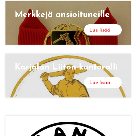
Merk­ke­jä an­sioi­tu­neil­le
Lue lisää
Kar­ja­lan Lii­ton kun­to­ral­li
Lue lisää