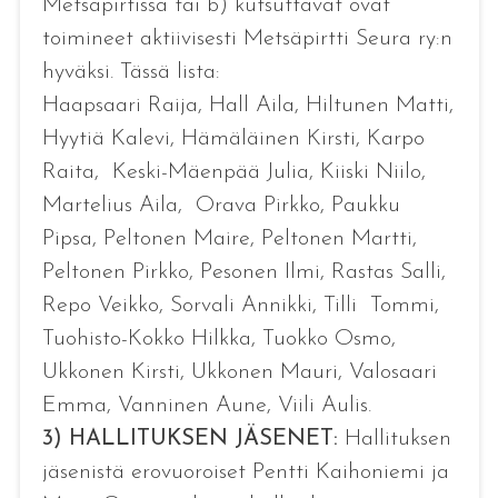
Metsäpirtissä tai b) kutsuttavat ovat
toimineet aktiivisesti Metsäpirtti Seura ry:n
hyväksi. Tässä lista:
Haapsaari Raija, Hall Aila, Hiltunen Matti,
Hyytiä Kalevi, Hämäläinen Kirsti, Karpo
Raita, Keski-Mäenpää Julia, Kiiski Niilo,
Martelius Aila, Orava Pirkko, Paukku
Pipsa, Peltonen Maire, Peltonen Martti,
Peltonen Pirkko, Pesonen Ilmi, Rastas Salli,
Repo Veikko, Sorvali Annikki, Tilli Tommi,
Tuohisto-Kokko Hilkka, Tuokko Osmo,
Ukkonen Kirsti, Ukkonen Mauri, Valosaari
Emma, Vanninen Aune, Viili Aulis.
3)
HALLITUKSEN JÄSENET:
Hallituksen
jäsenistä erovuoroiset Pentti Kaihoniemi ja