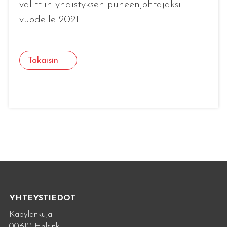
valittiin yhdistyksen puheenjohtajaksi
vuodelle 2021.
Takaisin
YHTEYSTIEDOT
Käpylänkuja 1
00610 Helsinki