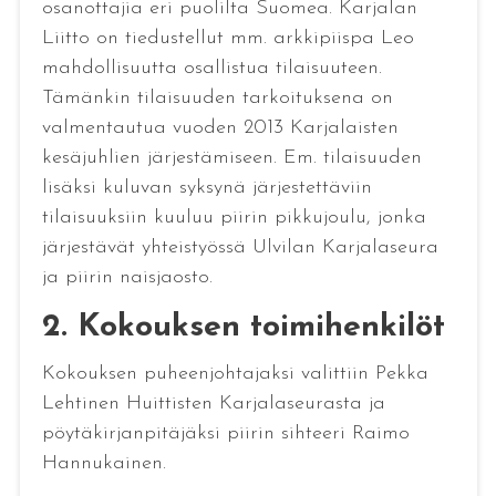
osanottajia eri puolilta Suomea. Karjalan
Liitto on tiedustellut mm. arkkipiispa Leo
mahdollisuutta osallistua tilaisuuteen.
Tämänkin tilaisuuden tarkoituksena on
valmentautua vuoden 2013 Karjalaisten
kesäjuhlien järjestämiseen. Em. tilaisuuden
lisäksi kuluvan syksynä järjestettäviin
tilaisuuksiin kuuluu piirin pikkujoulu, jonka
järjestävät yhteistyössä Ulvilan Karjalaseura
ja piirin naisjaosto.
2. Kokouksen toimihenkilöt
Kokouksen puheenjohtajaksi valittiin Pekka
Lehtinen Huittisten Karjalaseurasta ja
pöytäkirjanpitäjäksi piirin sihteeri Raimo
Hannukainen.