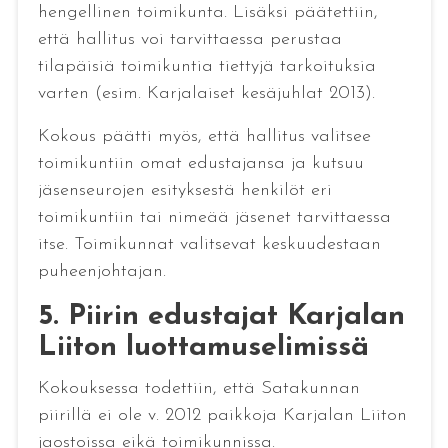
hengellinen toimikunta. Lisäksi päätettiin,
että hallitus voi tarvittaessa perustaa
tilapäisiä toimikuntia tiettyjä tarkoituksia
varten (esim. Karjalaiset kesäjuhlat 2013).
Kokous päätti myös, että hallitus valitsee
toimikuntiin omat edustajansa ja kutsuu
jäsenseurojen esityksestä henkilöt eri
toimikuntiin tai nimeää jäsenet tarvittaessa
itse. Toimikunnat valitsevat keskuudestaan
puheenjohtajan.
5. Piirin edustajat Karjalan
Liiton luottamuselimissä
Kokouksessa todettiin, että Satakunnan
piirillä ei ole v. 2012 paikkoja Karjalan Liiton
jaostoissa eikä toimikunnissa.