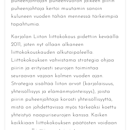
puheenjohtajan puheenvuoron jälkeen piirin
puheenjohtaja kertoi muutamin sanoin
kuluneen vuoden tähän mennessä tärkeimpiä
tapahtumia.
Karjalan Liiton liittokokous pidettiin keväällä
2011, joten nyt ollaan alkaneen
liittokokouskauden alkutaipaleella.
Liittokokouksen vahvistama strategia ohjaa
piirin ja erityisesti seurojen toimintaa
seuraavan vajaan kolmen vuoden ajan.
Strategia sisältää liiton arvot (karjalaisuus,
yhteisöllisyys ja elämänmyönteisyys), joista
piirin puheenjohtaja korosti yhteisöllisyyttä,
mistä on johdettavissa myös tärkeäksi koettu
yhteistyö naapuriseurojen kanssa. Kaiken
kaikkiaan liittokokouksen päätösten voidaan