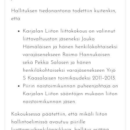
Hallituksen tiedonantona todettiin kuitenkin,
että
Karjalan Liiton liittokokous on valinnut
liittovaltuuston jäseneksi Jouko
Hämäläisen ja hänen henkilökohtaiseksi
varajäsenekseen Raimo Hannukaisen
sekä Pekka Salosen ja hänen
henkilökohtaiseksi varajäsenekseen Yrjö
S Kaasalaisen toimikaudeksi 2011–2013.
Piirin naistoimikunnan puheenjohtaja on
Karjalan Liiton sääntöjen mukaan liiton
naistoimikunnan jäsen.
Kokouksessa päätettiin, että mikäli liiton
hallintoelimissä avautuu piirille
luottamushenkilöpaikkoja, hallitus esittää