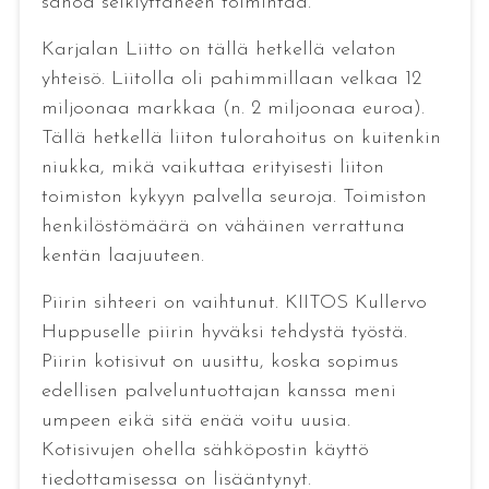
sanoa selkiyttäneen toimintaa.
Karjalan Liitto on tällä hetkellä velaton
yhteisö. Liitolla oli pahimmillaan velkaa 12
miljoonaa markkaa (n. 2 miljoonaa euroa).
Tällä hetkellä liiton tulorahoitus on kuitenkin
niukka, mikä vaikuttaa erityisesti liiton
toimiston kykyyn palvella seuroja. Toimiston
henkilöstömäärä on vähäinen verrattuna
kentän laajuuteen.
Piirin sihteeri on vaihtunut. KIITOS Kullervo
Huppuselle piirin hyväksi tehdystä työstä.
Piirin kotisivut on uusittu, koska sopimus
edellisen palveluntuottajan kanssa meni
umpeen eikä sitä enää voitu uusia.
Kotisivujen ohella sähköpostin käyttö
tiedottamisessa on lisääntynyt.