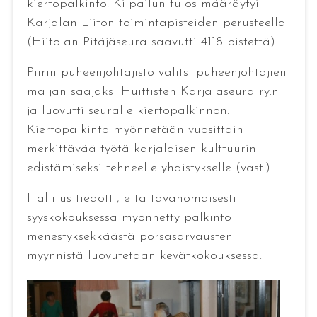
kiertopalkinto. Kilpailun tulos määräytyi
Karjalan Liiton toimintapisteiden perusteella
(Hiitolan Pitäjäseura saavutti 4118 pistettä).
Piirin puheenjohtajisto valitsi puheenjohtajien
maljan saajaksi Huittisten Karjalaseura ry:n
ja luovutti seuralle kiertopalkinnon.
Kiertopalkinto myönnetään vuosittain
merkittävää työtä karjalaisen kulttuurin
edistämiseksi tehneelle yhdistykselle (vast.)
Hallitus tiedotti, että tavanomaisesti
syyskokouksessa myönnetty palkinto
menestyksekkäästä porsasarvausten
myynnistä luovutetaan kevätkokouksessa.