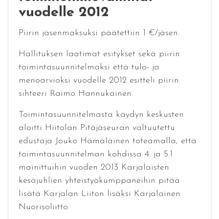
vuodelle 2012
Piirin jäsenmaksuksi päätettiin 1 €/jäsen.
Hallituksen laatimat esitykset sekä piirin
toimintasuunnitelmaksi että tulo- ja
menoarvioksi vuodelle 2012 esitteli piirin
sihteeri Raimo Hannukainen.
Toimintasuunnitelmasta käydyn keskusten
aloitti Hiitolan Pitäjäseuran valtuutettu
edustaja Jouko Hämäläinen toteamalla, että
toimintasuunnitelman kohdissa 4. ja 5.1
mainittuihin vuoden 2013 Karjalaisten
kesäjuhlien yhteistyökumppaneihin pitää
lisätä Karjalan Liiton lisäksi Karjalainen
Nuorisoliitto.