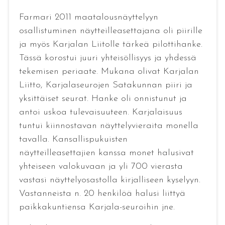
Farmari 2011 maatalousnäyttelyyn
osallistuminen näytteilleasettajana oli piirille
ja myös Karjalan Liitolle tärkeä pilottihanke.
Tässä korostui juuri yhteisöllisyys ja yhdessä
tekemisen periaate. Mukana olivat Karjalan
Liitto, Karjalaseurojen Satakunnan piiri ja
yksittäiset seurat. Hanke oli onnistunut ja
antoi uskoa tulevaisuuteen. Karjalaisuus
tuntui kiinnostavan näyttelyvieraita monella
tavalla. Kansallispukuisten
näytteilleasettajien kanssa monet halusivat
yhteiseen valokuvaan ja yli 700 vierasta
vastasi näyttelyosastolla kirjalliseen kyselyyn.
Vastanneista n. 20 henkilöä halusi liittyä
paikkakuntiensa Karjala-seuroihin jne.