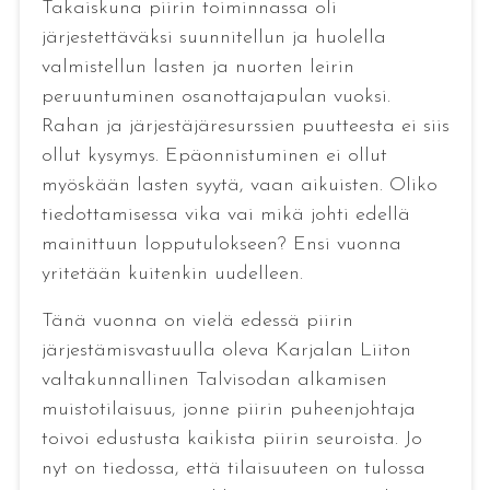
Takaiskuna piirin toiminnassa oli
järjestettäväksi suunnitellun ja huolella
valmistellun lasten ja nuorten leirin
peruuntuminen osanottajapulan vuoksi.
Rahan ja järjestäjäresurssien puutteesta ei siis
ollut kysymys. Epäonnistuminen ei ollut
myöskään lasten syytä, vaan aikuisten. Oliko
tiedottamisessa vika vai mikä johti edellä
mainittuun lopputulokseen? Ensi vuonna
yritetään kuitenkin uudelleen.
Tänä vuonna on vielä edessä piirin
järjestämisvastuulla oleva Karjalan Liiton
valtakunnallinen Talvisodan alkamisen
muistotilaisuus, jonne piirin puheenjohtaja
toivoi edustusta kaikista piirin seuroista. Jo
nyt on tiedossa, että tilaisuuteen on tulossa