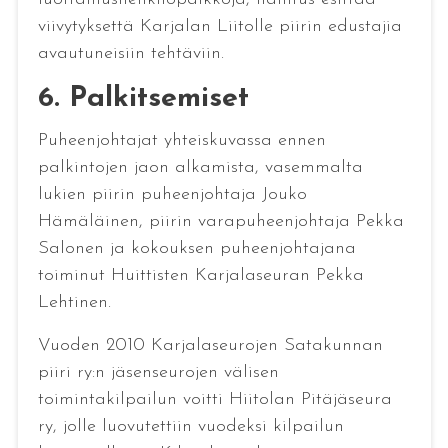
viivytyksettä Karjalan Liitolle piirin edustajia
avautuneisiin tehtäviin.
6. Palkitsemiset
Puheenjohtajat yhteiskuvassa ennen
palkintojen jaon alkamista, vasemmalta
lukien piirin puheenjohtaja Jouko
Hämäläinen, piirin varapuheenjohtaja Pekka
Salonen ja kokouksen puheenjohtajana
toiminut Huittisten Karjalaseuran Pekka
Lehtinen.
Vuoden 2010 Karjalaseurojen Satakunnan
piiri ry:n jäsenseurojen välisen
toimintakilpailun voitti Hiitolan Pitäjäseura
ry, jolle luovutettiin vuodeksi kilpailun