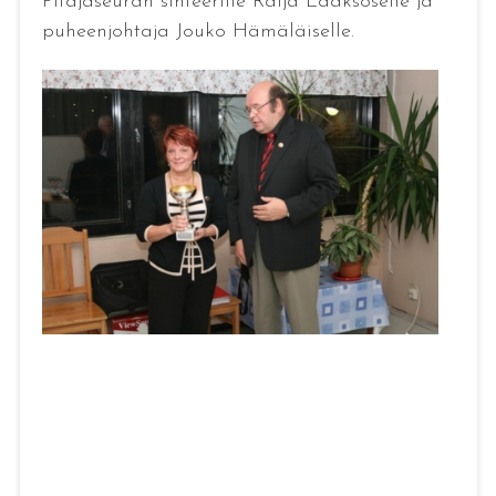
Pitäjäseuran sihteerille Raija Laaksoselle ja
puheenjohtaja Jouko Hämäläiselle.