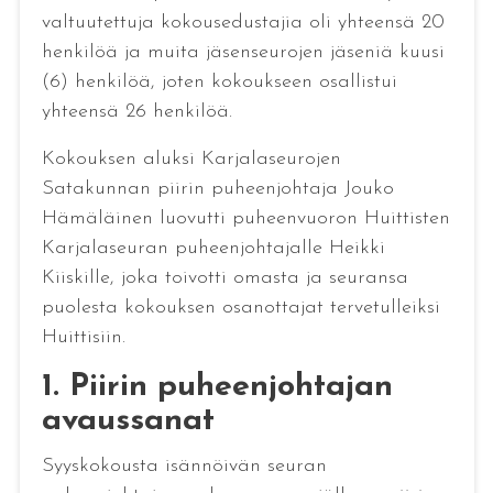
valtuutettuja kokousedustajia oli yhteensä 20
henkilöä ja muita jäsenseurojen jäseniä kuusi
(6) henkilöä, joten kokoukseen osallistui
yhteensä 26 henkilöä.
Kokouksen aluksi Karjalaseurojen
Satakunnan piirin puheenjohtaja Jouko
Hämäläinen luovutti puheenvuoron Huittisten
Karjalaseuran puheenjohtajalle Heikki
Kiiskille, joka toivotti omasta ja seuransa
puolesta kokouksen osanottajat tervetulleiksi
Huittisiin.
1. Piirin puheenjohtajan
avaussanat
Syyskokousta isännöivän seuran