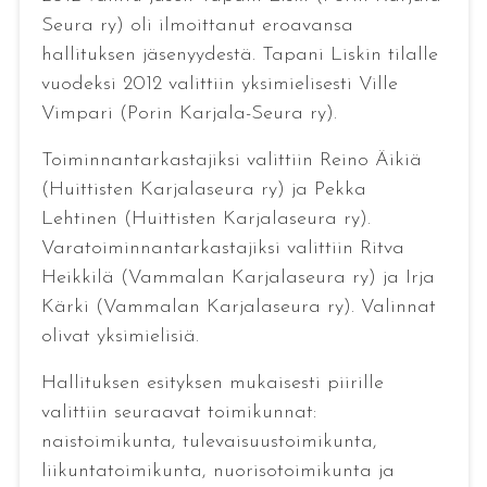
Seura ry) oli ilmoittanut eroavansa
hallituksen jäsenyydestä. Tapani Liskin tilalle
vuodeksi 2012 valittiin yksimielisesti Ville
Vimpari (Porin Karjala-Seura ry).
Toiminnantarkastajiksi valittiin Reino Äikiä
(Huittisten Karjalaseura ry) ja Pekka
Lehtinen (Huittisten Karjalaseura ry).
Varatoiminnantarkastajiksi valittiin Ritva
Heikkilä (Vammalan Karjalaseura ry) ja Irja
Kärki (Vammalan Karjalaseura ry). Valinnat
olivat yksimielisiä.
Hallituksen esityksen mukaisesti piirille
valittiin seuraavat toimikunnat:
naistoimikunta, tulevaisuustoimikunta,
liikuntatoimikunta, nuorisotoimikunta ja