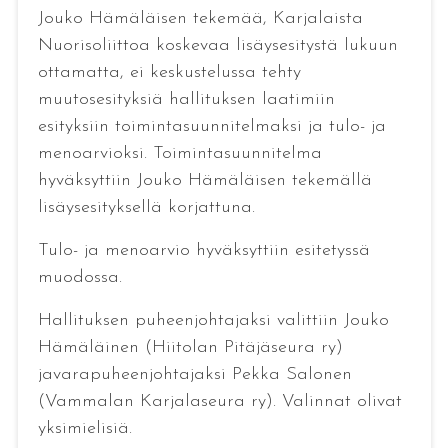
Jouko Hämäläisen tekemää, Karjalaista
Nuorisoliittoa koskevaa lisäysesitystä lukuun
ottamatta, ei keskustelussa tehty
muutosesityksiä hallituksen laatimiin
esityksiin toimintasuunnitelmaksi ja tulo- ja
menoarvioksi. Toimintasuunnitelma
hyväksyttiin Jouko Hämäläisen tekemällä
lisäysesityksellä korjattuna.
Tulo- ja menoarvio hyväksyttiin esitetyssä
muodossa.
Hallituksen puheenjohtajaksi valittiin Jouko
Hämäläinen (Hiitolan Pitäjäseura ry)
javarapuheenjohtajaksi Pekka Salonen
(Vammalan Karjalaseura ry). Valinnat olivat
yksimielisiä.