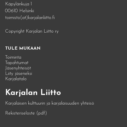
Käpylänkuja 1
00610 Helsinki
toimisto(at)karjalanliitto.fi
Copyright Karjalan Liitto ry
TULE MUKAAN
Toiminta
Tapahtumat
Jäsenyhteisöt
Liity jäseneksi
Karjalatalo
Karjalan Liitto
Karjalaisen kulttuurin ja karjalaisuuden yhteisö
Rekisteriseloste (pdf)