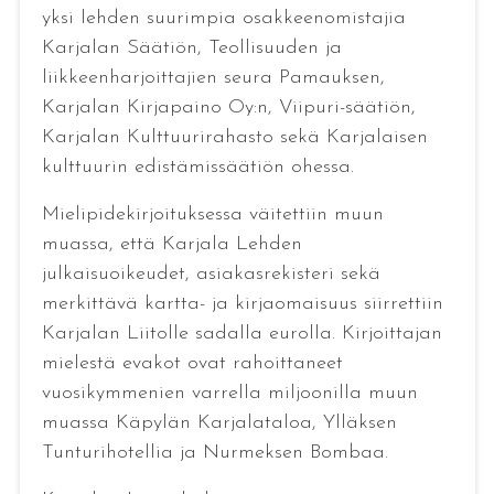
yksi lehden suurimpia osakkeenomistajia
Karjalan Säätiön, Teollisuuden ja
liikkeenharjoittajien seura Pamauksen,
Karjalan Kirjapaino Oy:n, Viipuri-säätiön,
Karjalan Kulttuurirahasto sekä Karjalaisen
kulttuurin edistämissäätiön ohessa.
Mielipidekirjoituksessa väitettiin muun
muassa, että Karjala Lehden
julkaisuoikeudet, asiakasrekisteri sekä
merkittävä kartta- ja kirjaomaisuus siirrettiin
Karjalan Liitolle sadalla eurolla. Kirjoittajan
mielestä evakot ovat rahoittaneet
vuosikymmenien varrella miljoonilla muun
muassa Käpylän Karjalataloa, Ylläksen
Tunturihotellia ja Nurmeksen Bombaa.