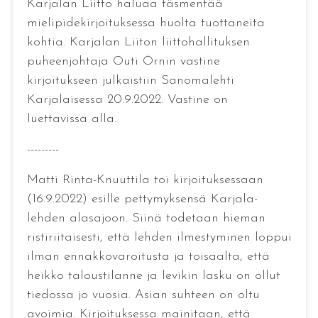
Karjalan Liitto haluaa täsmentää
mielipidekirjoituksessa huolta tuottaneita
kohtia. Karjalan Liiton liittohallituksen
puheenjohtaja Outi Örnin vastine
kirjoitukseen julkaistiin Sanomalehti
Karjalaisessa 20.9.2022. Vastine on
luettavissa alla.
---------
Matti Rinta-Knuuttila toi kirjoituksessaan
(16.9.2022) esille pettymyksensä Karjala-
lehden alasajoon. Siinä todetaan hieman
ristiriitaisesti, että lehden ilmestyminen loppui
ilman ennakkovaroitusta ja toisaalta, että
heikko taloustilanne ja levikin lasku on ollut
tiedossa jo vuosia. Asian suhteen on oltu
avoimia. Kirjoituksessa mainitaan, että