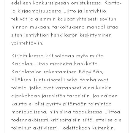
edelleen konkurssipesän omistuksessa. Kartta-
ja kirjaomaisuudesta Liitto ja lehtiyhtiö
tekivät jo aiemmin kaupat yhteisesti sovitun
hinnan mukaan, tarkoituksena mahdollistaa
siten lehtiyhtiön henkilöstön keskittyminen
ydintehtäviin.
Kirjoituksessa kritisoidaan myös muita
Karjalan Liiton menneitä hankkeita.
Karjalatalon rakentaminen Käpylään,
Ylläksen Tunturihotelli sekä Bomba ovat
toimia, jotka ovat vastanneet aina kunkin
ajankohdan jäsenistön tarpeisiin. Jos näiden
kautta ei olisi pyritty pitämään toimintaa
monipuolisena, niin siinä tapauksessa Liittoa
todennäköisesti kritisoitaisiin siitä, ettei se ole
toiminut aktiivisesti. Todettakoon kuitenkin,