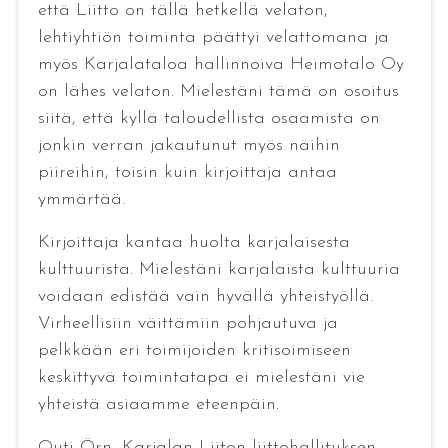
että Liitto on tällä hetkellä velaton,
lehtiyhtiön toiminta päättyi velattomana ja
myös Karjalataloa hallinnoiva Heimotalo Oy
on lähes velaton. Mielestäni tämä on osoitus
siitä, että kyllä taloudellista osaamista on
jonkin verran jakautunut myös näihin
piireihin, toisin kuin kirjoittaja antaa
ymmärtää.
Kirjoittaja kantaa huolta karjalaisesta
kulttuurista. Mielestäni karjalaista kulttuuria
voidaan edistää vain hyvällä yhteistyöllä.
Virheellisiin väittämiin pohjautuva ja
pelkkään eri toimijoiden kritisoimiseen
keskittyvä toimintatapa ei mielestäni vie
yhteistä asiaamme eteenpäin.
Outi Örn, Karjalan Liiton liittohallituksen