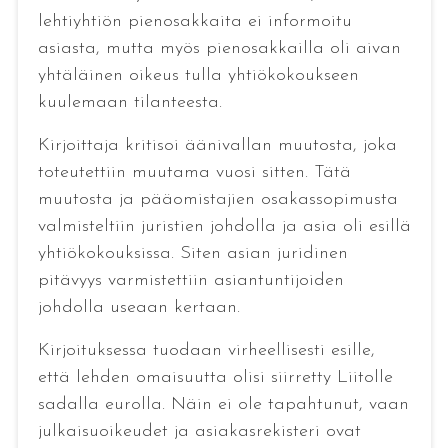
lehtiyhtiön pienosakkaita ei informoitu
asiasta, mutta myös pienosakkailla oli aivan
yhtäläinen oikeus tulla yhtiökokoukseen
kuulemaan tilanteesta.
Kirjoittaja kritisoi äänivallan muutosta, joka
toteutettiin muutama vuosi sitten. Tätä
muutosta ja pääomistajien osakassopimusta
valmisteltiin juristien johdolla ja asia oli esillä
yhtiökokouksissa. Siten asian juridinen
pitävyys varmistettiin asiantuntijoiden
johdolla useaan kertaan.
Kirjoituksessa tuodaan virheellisesti esille,
että lehden omaisuutta olisi siirretty Liitolle
sadalla eurolla. Näin ei ole tapahtunut, vaan
julkaisuoikeudet ja asiakasrekisteri ovat