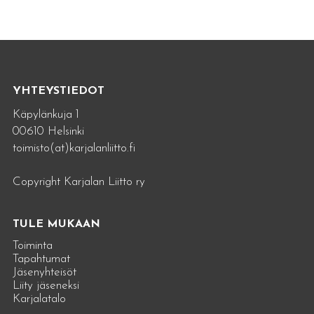
YHTEYSTIEDOT
Käpylänkuja 1
00610 Helsinki
toimisto(at)karjalanliitto.fi
Copyright Karjalan Liitto ry
TULE MUKAAN
Toiminta
Tapahtumat
Jäsenyhteisöt
Liity jäseneksi
Karjalatalo