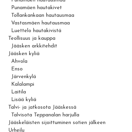
Punamäen hautausmaa
Punamäen hautakivet
Tollankankaan hautausmaa
Vastasmäen hautausmaa
Luettelo hautakivistä
Teollisuus ja kauppa
Jääsken arkkitehdit
Jääsken kyliä
Ahvola
Enso
Järvenkylä
Kalalampi
Laitila
Lisää kyliä
Talvi- ja jatkosota Jääskessä
Talvisota Teppanalan harjulla
Jääskeläisten sijoittuminen sotien jälkeen
Urheilu