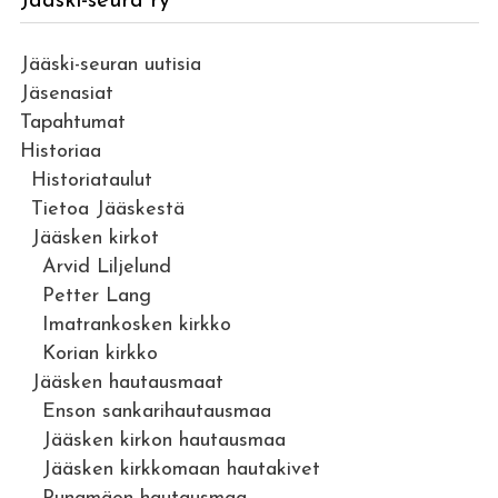
Jääski-seura ry
Jääski-seuran uutisia
Jäsenasiat
Tapahtumat
Historiaa
Historiataulut
Tietoa Jääskestä
Jääsken kirkot
Arvid Liljelund
Petter Lang
Imatrankosken kirkko
Korian kirkko
Jääsken hautausmaat
Enson sankarihautausmaa
Jääsken kirkon hautausmaa
Jääsken kirkkomaan hautakivet