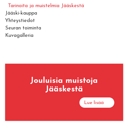
Tarinoita ja muistelmia Jääskestä
Jääski-kauppa
Yhteystiedot
Seuran toiminta
Kuvagalleria
Jouluisia muistoja
Jääskestä
Lue lisää