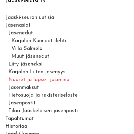
Jääski-seura ry
Jääski-seuran uutisia
Jäsenasiat
Jäsenedut
Karjalan Kunnaat -lehti
Villa Salmela
Muut jäsenedut
Liity jäseneksi
Karjalan Liiton jäsenyys
Nuoret ja lapset jäseninä
Jäsenmaksut
Tietosuoja ja rekisteriseloste
Jäsenpostit
Tilaa Jääskeläisen jäsenposti
Tapahtumat
Historiaa