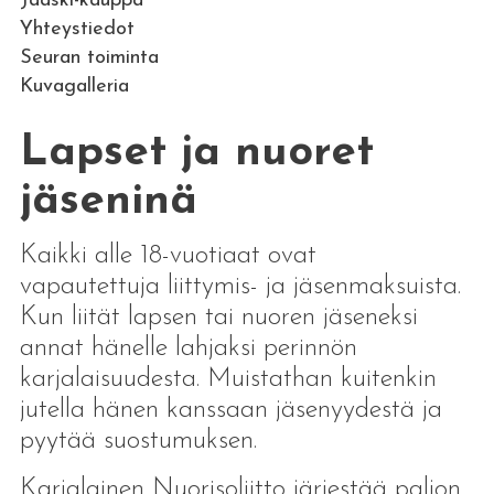
Jääski-kauppa
Yhteystiedot
Seuran toiminta
Kuvagalleria
Lapset ja nuoret
jäseninä
Kaikki alle 18-vuotiaat ovat
vapautettuja liittymis- ja jäsenmaksuista.
Kun liität lapsen tai nuoren jäseneksi
annat hänelle lahjaksi perinnön
karjalaisuudesta. Muistathan kuitenkin
jutella hänen kanssaan jäsenyydestä ja
pyytää suostumuksen.
Karjalainen Nuorisoliitto järjestää paljon