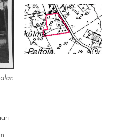
jalan
aan
in