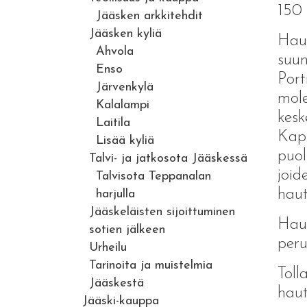
150 
Jääsken arkkitehdit
Jääsken kyliä
Haut
Ahvola
suun
Enso
Port
Järvenkylä
mole
Kalalampi
kesk
Laitila
Kapp
Lisää kyliä
puol
Talvi- ja jatkosota Jääskessä
joid
Talvisota Teppanalan
haut
harjulla
Jääskeläisten sijoittuminen
Haut
sotien jälkeen
peru
Urheilu
Tarinoita ja muistelmia
Toll
Jääskestä
haut
Jääski-kauppa