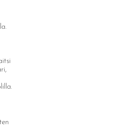
la.
itsi
ri,
lla.
ten