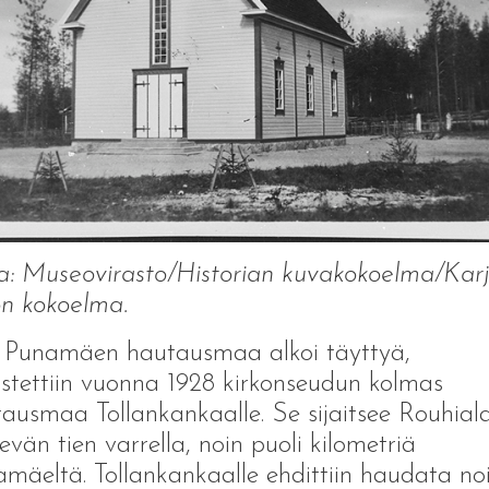
: Museovirasto/Historian kuvakokoelma/Kar
on kokoelma.
 Punamäen hautausmaa alkoi täyttyä,
stettiin vuonna 1928 kirkonseudun kolmas
ausmaa Tollankankaalle. Se sijaitsee Rouhial
vän tien varrella, noin puoli kilometriä
mäeltä. Tollankankaalle ehdittiin haudata no