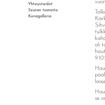
vuo
Yhteystiedot
Seuran toiminta
Talk
Kuvagalleria
Kärk
Sihv
tulk
kahd
oli 
haut
9.1
Haut
pääl
laa
Hau
se o