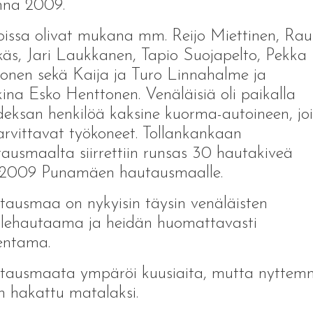
nna 2009.
oissa olivat mukana mm. Reijo Miettinen, Ra
äs, Jari Laukkanen, Tapio Suojapelto, Pekka
onen sekä Kaija ja Turo Linnahalme ja
kina Esko Henttonen. Venäläisiä oli paikalla
eksan henkilöä kaksine kuorma-autoineen, joi
tarvittavat työkoneet. Tollankankaan
ausmaalta siirrettiin runsas 30 hautakiveä
0.2009 Punamäen hautausmaalle.
ausmaa on nykyisin täysin venäläisten
lehautaama ja heidän huomattavasti
jentama.
tausmaata ympäröi kuusiaita, mutta nyttem
n hakattu matalaksi.