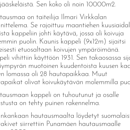
jääskeläistä. Sen koko oli noin 10000m2.
ausmaa on taiteilija Ilmari Virkkalan
nittelema. Se rajoittuu maantiehen kuusiaidal
ista kappeliin johti käytävä, jossa oli koivuja
mmin puolin. Kaunis kappeli (9x12m) sijaitsi
eisesti etuosaltaan koivujen ympäröimänä.
eli vihittiin käyttöön 1931. Sen takaosassa sija
iympyrän muotoinen kuudentoista kuusen kaa
en lomassa oli 28 hautapaikkaa. Muut
apaikat olivat koivukäytävän molemmilla puoli
ausmaan kappeli on tuhoutunut ja osalle
stusta on tehty puinen rakennelma.
ankankaan hautausmaalta löydetyt suomalais
akivet siirrettiin Punamäen hautausmaalle