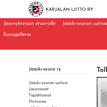
KARJALAN LIITTO RY
Jäsenyhteisön etusivulle
Jääski-seuran uutisi
Kuvagalleria
To
Jääski-seura ry
Jääski-seuran uutisia
Jäsenasiat
Tapahtumat
Historiaa