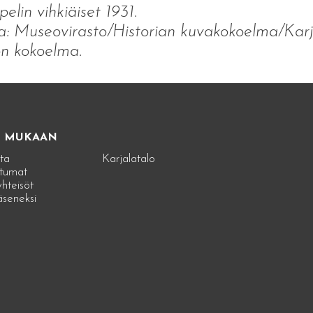
elin vihkiäiset 1931.
: Museovirasto/Historian kuvakokoelma/Kar
on kokoelma.
E MUKAAN
ta
Karjalatalo
tumat
hteisöt
jäseneksi