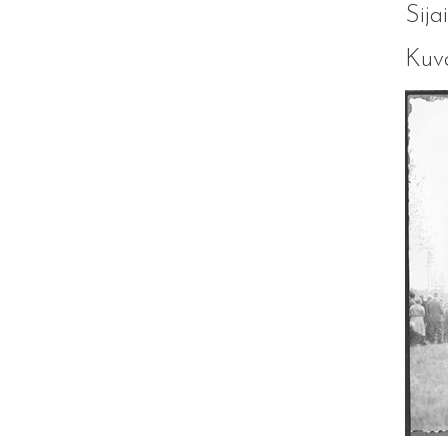
Sija
Kuva