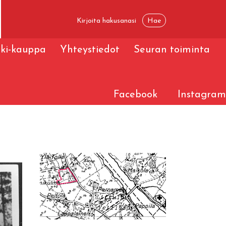
ski-kauppa
Yhteystiedot
Seuran toiminta
Facebook
Instagram