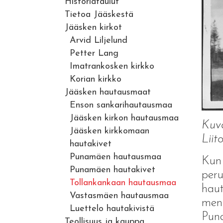
Historiataulut
Tietoa Jääskestä
Jääsken kirkot
Arvid Liljelund
Petter Lang
Imatrankosken kirkko
Korian kirkko
Jääsken hautausmaat
Enson sankarihautausmaa
Jääsken kirkon hautausmaa
Kuva
Jääsken kirkkomaan
Liit
hautakivet
Punamäen hautausmaa
Kun
Punamäen hautakivet
peru
Tollankankaan hautausmaa
haut
Vastasmäen hautausmaa
mene
Luettelo hautakivistä
Puna
Teollisuus ja kauppa