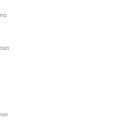
uno
ssa
min