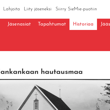
Lahjoita
Liity jäseneksi
Siirry SieMie-puotiin
a
Jäsenasiat
Tapahtumat
Historiaa
Jää
llankankaan hautausmaa