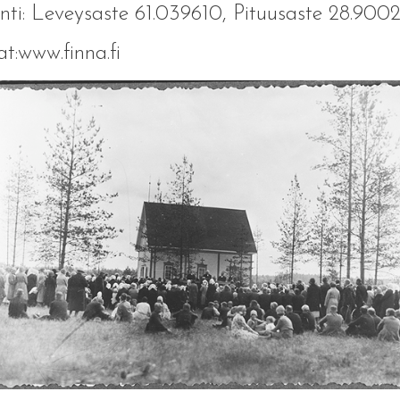
inti: Leveysaste 61.039610, Pituusaste 28.900
t:www.finna.fi