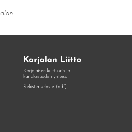
jalan
Karjalan Liitto
Karjalaisen kulttuurin ja
karjalaisuuden yhteisö
Rekisteriseloste (pdf)