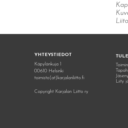
Kapp
Kuva
Liit
YHTEYSTIEDOT
TUL
Käpylänkuja 1
Toimin
Tapah
00610 Helsinki
Jäseny
toimisto(at)karjalanliitto.fi
Liity 
Copyright Karjalan Liitto ry