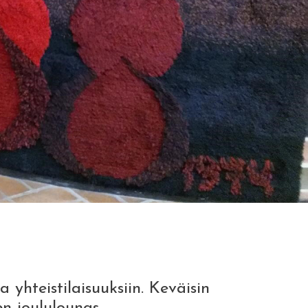
hteistilaisuuksiin. Keväisin