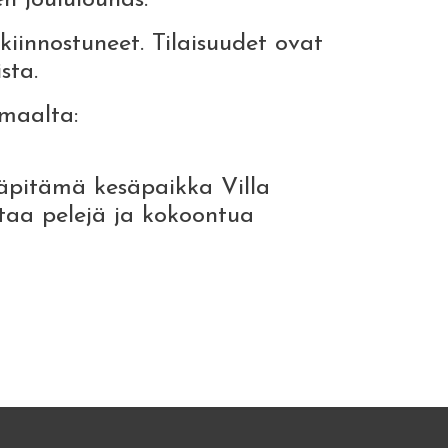
n joululounas.
 kiinnostuneet. Tilaisuudet ovat
sta.
maalta:
läpitämä kesäpaikka Villa
staa pelejä ja kokoontua