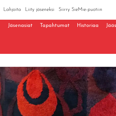
Lahjoita
Liity jäseneksi
Siirry SieMie-puotiin
a
Jäsenasiat
Tapahtumat
Historiaa
Jää