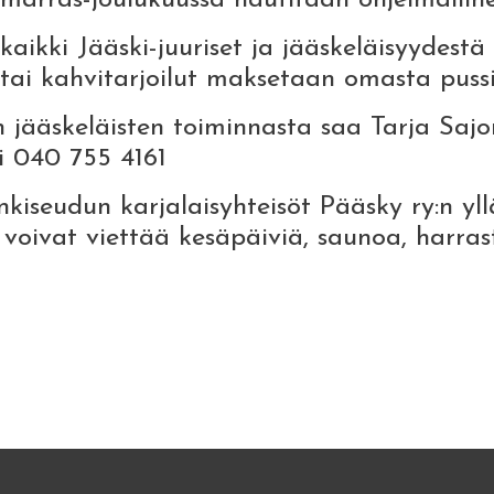
arras-joulukuussa nautitaan ohjelmalline
kaikki Jääski-juuriset ja jääskeläisyydestä
tai kahvitarjoilut maksetaan omasta pussi
 jääskeläisten toiminnasta saa Tarja Sajo
 040 755 4161
nkiseudun karjalaisyhteisöt Pääsky ry:n yl
 voivat viettää kesäpäiviä, saunoa, harra