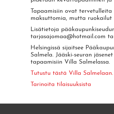
pidetään kevättapaaminen ja m
Tapaamisiin ovat tervetulleita 
maksuttomia, mutta ruokailut 
Lisätietoja pääkaupunkiseudun
tarjasajomaa@hotmail.com tai
Helsingissä sijaitsee Pääkaupu
Salmela. Jääski-seuran jäsenet
tapaamisiin Villa Salmelassa.
Tutustu tästä Villa Salmelaan.
Tarinoita tilaisuuksista