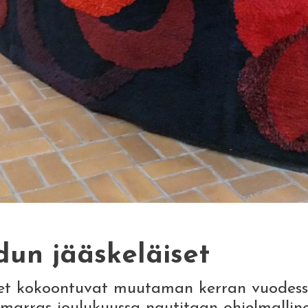
un jääskeläiset
t kokoontuvat muutaman kerran vuodessa y