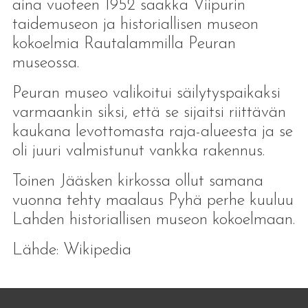
aina vuoteen 1952 saakka Viipurin
taidemuseon ja historiallisen museon
kokoelmia Rautalammilla Peuran
museossa.
Peuran museo valikoitui säilytyspaikaksi
varmaankin siksi, että se sijaitsi riittävän
kaukana levottomasta raja-alueesta ja se
oli juuri valmistunut vankka rakennus.
Toinen Jääsken kirkossa ollut samana
vuonna tehty maalaus Pyhä perhe kuuluu
Lahden historiallisen museon kokoelmaan.
Lähde: Wikipedia