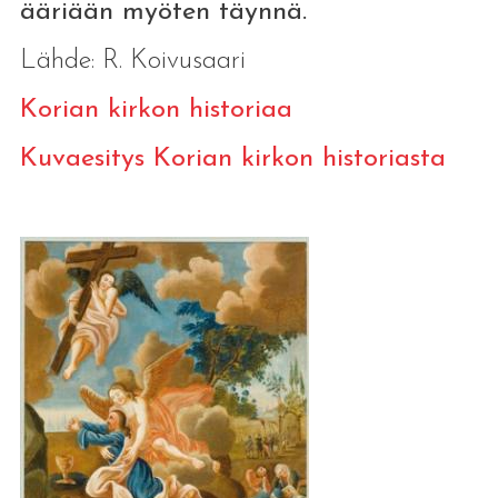
ääriään myöten täynnä.
Lähde: R. Koivusaari
Korian kirkon historiaa
Kuvaesitys Korian kirkon historiasta