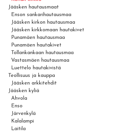
Jääsken hautausmaat
Enson sankarihautausmaa
Jääsken kirkon hautausmaa
Jääsken kirkkomaan hautakivet
Punamäen hautausmaa
Punamäen hautakivet
Tollankankaan hautausmaa
Vastasmäen hautausmaa
Luettelo hautakivistä
Teollisuus ja kauppa
Jääsken arkkitehdit
Jääsken kyliä
Ahvola
Enso
Järvenkylä
Kalalampi
Laitila