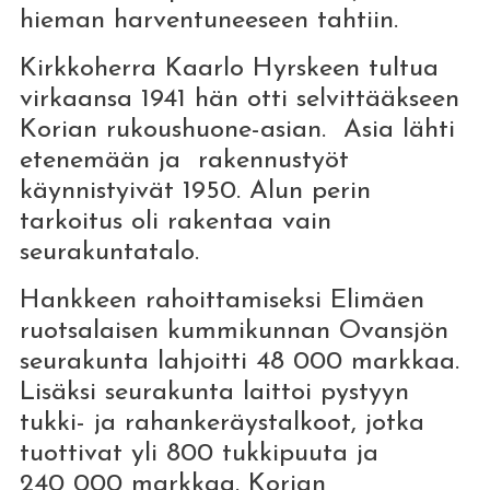
hieman harventuneeseen tahtiin.
Kirkkoherra Kaarlo Hyrskeen tultua
virkaansa 1941 hän otti selvittääkseen
Korian rukoushuone-asian. Asia lähti
etenemään ja rakennustyöt
käynnistyivät 1950. Alun perin
tarkoitus oli rakentaa vain
seurakuntatalo.
Hankkeen rahoittamiseksi Elimäen
ruotsalaisen kummikunnan Ovansjön
seurakunta lahjoitti 48 000 markkaa.
Lisäksi seurakunta laittoi pystyyn
tukki- ja rahankeräystalkoot, jotka
tuottivat yli 800 tukkipuuta ja
240 000 markkaa. Korian