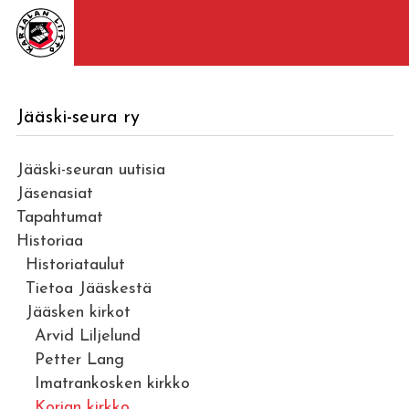
Jääski-seura ry
Jääski-seuran uutisia
Jäsenasiat
Tapahtumat
Historiaa
Historiataulut
Tietoa Jääskestä
Jääsken kirkot
Arvid Liljelund
Petter Lang
Imatrankosken kirkko
Korian kirkko