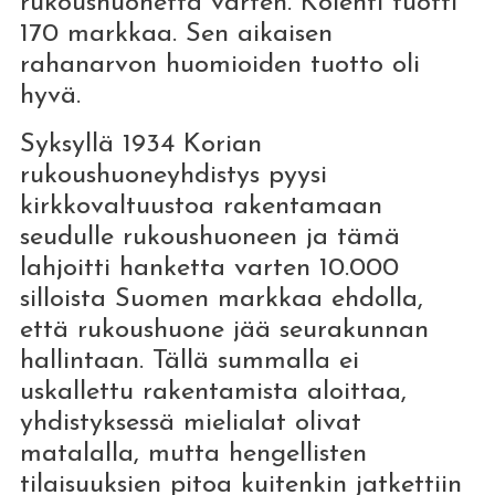
rukoushuonetta varten. Kolehti tuotti
170 markkaa. Sen aikaisen
rahanarvon huomioiden tuotto oli
hyvä.
Syksyllä 1934 Korian
rukoushuoneyhdistys pyysi
kirkkovaltuustoa rakentamaan
seudulle rukoushuoneen ja tämä
lahjoitti hanketta varten 10.000
silloista Suomen markkaa ehdolla,
että rukoushuone jää seurakunnan
hallintaan. Tällä summalla ei
uskallettu rakentamista aloittaa,
yhdistyksessä mielialat olivat
matalalla, mutta hengellisten
tilaisuuksien pitoa kuitenkin jatkettiin