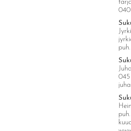
tar
040
Suk
Jyr
jyr
puh.
Suk
Juha
045
juh
Suk
Hei
puh
kuu
www.