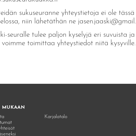
teidän sukuseuranne yhteystietoja ei ole tässä
telossa, niin lähetäthän ne jasen.jaaski@gmai
ki-seuralle tulee paljon kyselyjä eri suvuista ja
 voimme toimittaa yhteystiedot niitä kysyville.
E MUKAAN
ta
Karjalatalo
tumat
hteisöt
jäseneksi