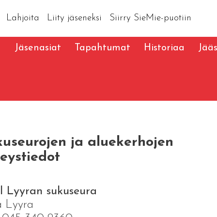
Lahjoita
Liity jäseneksi
Siirry SieMie-puotiin
a
Jäsenasiat
Tapahtumat
Historiaa
Jää
useurojen ja aluekerhojen
eystiedot
l Lyyran sukuseura
a Lyyra