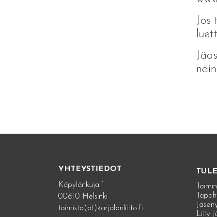
Jos 
luet
Jääs
näin
YHTEYSTIEDOT
TUL
Käpylänkuja 1
Toimin
Tapah
00610 Helsinki
Jäseny
toimisto(at)karjalanliitto.fi
Liity 