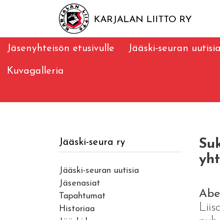
KARJALAN LIITTO RY
Jäsenyhteisön etusivulle
Jääski-seuran uutisi
Kuvagalleria
Suk
Jääski-seura ry
yht
Jääski-seuran uutisia
Jäsenasiat
Abe
Tapahtumat
Liis
Historiaa