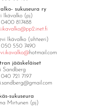
alko- sukuseura ry
i Ikävalko (pj)
. 0400 817488
i.ikavalko@pp2.inet.fi
evi Ikävalko (sihteeri)
. 050 550 7490
evi.ikavalko@
hotmail.com
ran jääskeläiset
i Sandberg
 040 721 7197
vi.sandberg@gmail.com
käs-sukuseura
na Mirtunen (pj)