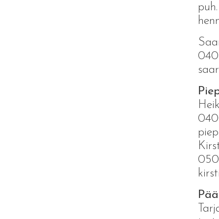
puh
henn
Saar
040
saar
Pie
Heik
040
piep
Kirs
050
kirs
Pää
Tar