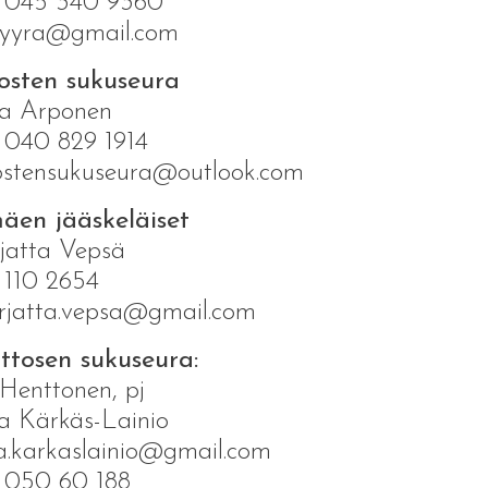
. 045 340 9360
alyyra@gmail.com
osten sukuseura
la Arponen
 040 829 1914
ostensukuseura@outlook.com
äen jääskeläiset
jatta Vepsä
 110 2654
rjatta.vepsa@gmail.com
ttosen sukuseura:
 Henttonen, pj
a Kärkäs-Lainio
a.karkaslainio@gmail.com
 050 60 188