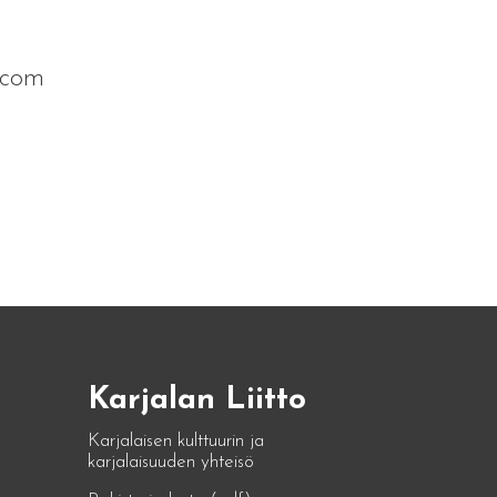
l.com
Karjalan Liitto
Karjalaisen kulttuurin ja
karjalaisuuden yhteisö