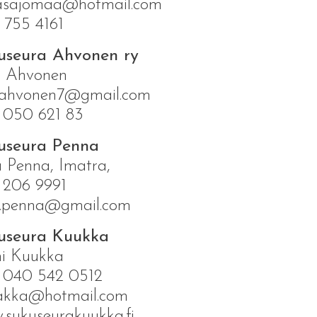
jasajomaa@hotmail.com
 755 4161
useura Ahvonen ry
ki Ahvonen
kiahvonen7@gmail.com
 050 621 83
useura Penna
 Penna, Imatra,
 206 9991
a.penna@gmail.com
useura Kuukka
ni Kuukka
. 040 542 0512
akka@hotmail.com
sukuseurakuukka.fi