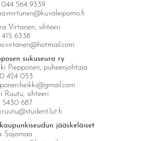
. 044 564 9339
a.mirtunen@kuvaleipomo.fi
a Virtanen, sihteeri
 415 6338
a.virtanen@hotmail.com
pposen sukuseura ry
ki Piepponen, puheenjohtaja
0 424 053
ponen.heikki@gmail.com
ti Ruutu, sihteeri
 5430 687
ti.ruutu@student.lut.fi
kaupunkiseudun jääskeläiset
ja Sajomaa