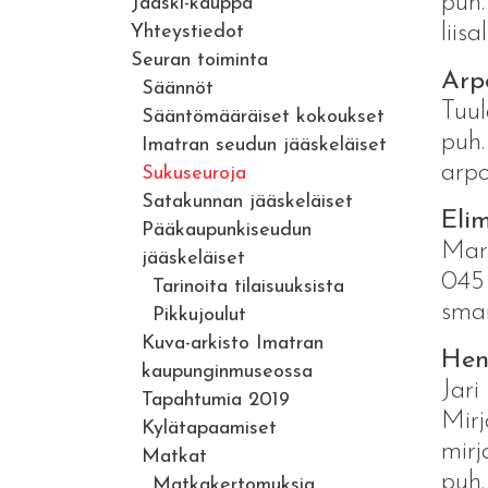
puh
Jääski-kauppa
liis
Yhteystiedot
Seuran toiminta
Arp
Säännöt
Tuu
Sääntömääräiset kokoukset
puh.
Imatran seudun jääskeläiset
arp
Sukuseuroja
Satakunnan jääskeläiset
Elim
Pääkaupunkiseudun
Mar
jääskeläiset
045
Tarinoita tilaisuuksista
sma
Pikkujoulut
Kuva-arkisto Imatran
Hen
kaupunginmuseossa
Jari
Tapahtumia 2019
Mirj
Kylätapaamiset
mirj
Matkat
puh.
Matkakertomuksia