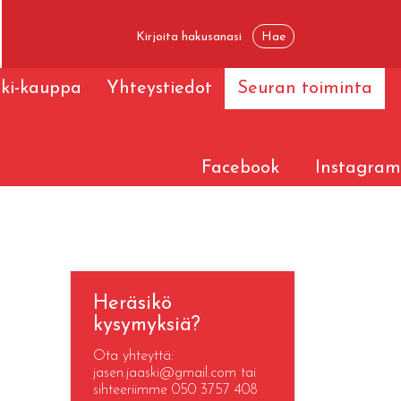
ski-kauppa
Yhteystiedot
Seuran toiminta
Facebook
Instagram
Heräsikö
kysymyksiä?
Ota yhteyttä:
jasen.jaaski@gmail.com tai
sihteeriimme 050 3757 408