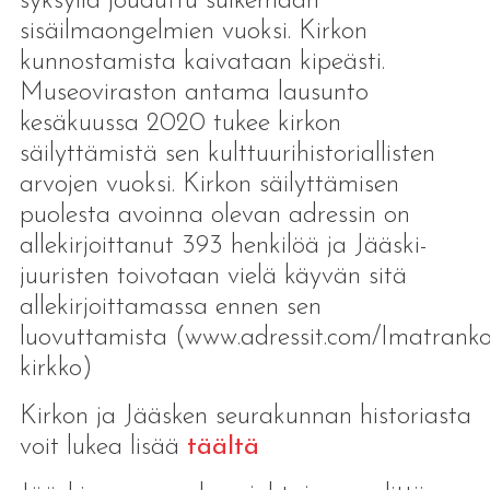
syksyllä jouduttu sulkemaan
sisäilmaongelmien vuoksi. Kirkon
kunnostamista kaivataan kipeästi.
Museoviraston antama lausunto
kesäkuussa 2020 tukee kirkon
säilyttämistä sen kulttuurihistoriallisten
arvojen vuoksi. Kirkon säilyttämisen
puolesta avoinna olevan adressin on
allekirjoittanut 393 henkilöä ja Jääski-
juuristen toivotaan vielä käyvän sitä
allekirjoittamassa ennen sen
luovuttamista (www.adressit.com/Imatrank
kirkko)
Kirkon ja Jääsken seurakunnan historiasta
voit lukea lisää
täältä