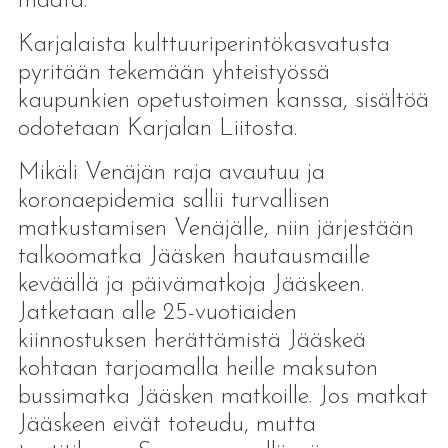
maata.
Karjalaista kulttuuriperintökasvatusta
pyritään tekemään yhteistyössä
kaupunkien opetustoimen kanssa, sisältöä
odotetaan Karjalan Liitosta.
Mikäli Venäjän raja avautuu ja
koronaepidemia sallii turvallisen
matkustamisen Venäjälle, niin järjestään
talkoomatka Jääsken hautausmaille
keväällä ja päivämatkoja Jääskeen.
Jatketaan alle 25-vuotiaiden
kiinnostuksen herättämistä Jääskeä
kohtaan tarjoamalla heille maksuton
bussimatka Jääsken matkoille. Jos matkat
Jääskeen eivät toteudu, mutta