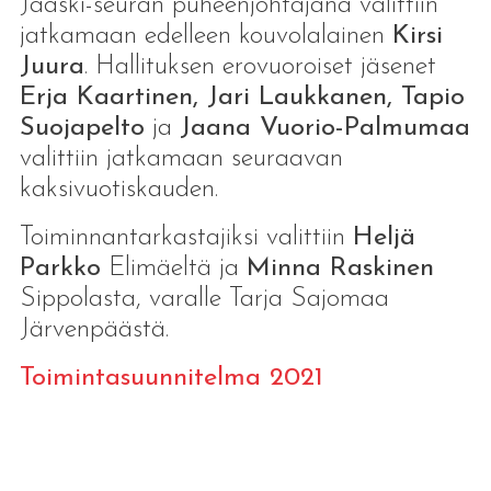
Jääski-seuran puheenjohtajana valittiin
jatkamaan edelleen kouvolalainen
Kirsi
Juura
. Hallituksen erovuoroiset jäsenet
Erja Kaartinen, Jari Laukkanen, Tapio
Suojapelto
ja
Jaana Vuorio-Palmumaa
valittiin jatkamaan seuraavan
kaksivuotiskauden.
Toiminnantarkastajiksi valittiin
Heljä
Parkko
Elimäeltä ja
Minna Raskinen
Sippolasta, varalle Tarja Sajomaa
Järvenpäästä.
Toimintasuunnitelma 2021