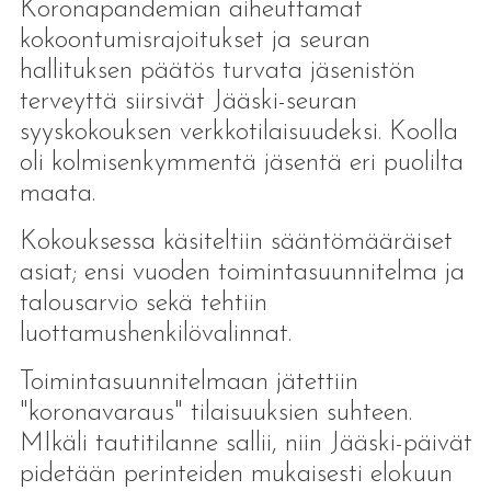
Koronapandemian aiheuttamat
kokoontumisrajoitukset ja seuran
hallituksen päätös turvata jäsenistön
terveyttä siirsivät Jääski-seuran
syyskokouksen verkkotilaisuudeksi. Koolla
oli kolmisenkymmentä jäsentä eri puolilta
maata.
Kokouksessa käsiteltiin sääntömääräiset
asiat; ensi vuoden toimintasuunnitelma ja
talousarvio sekä tehtiin
luottamushenkilövalinnat.
Toimintasuunnitelmaan jätettiin
"koronavaraus" tilaisuuksien suhteen.
MIkäli tautitilanne sallii, niin Jääski-päivät
pidetään perinteiden mukaisesti elokuun