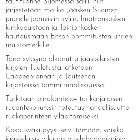
tautitilanne Suomessa sallii, niin
järjestetään matka Jääsken Suomen
puolelle jääneisiin kyliin, Imatrankosken
kirkkopuistoon ja Tainionkosken
hautausmaan Enson pommitusten uhrien
muistomerkille.
Tänä syksynä alkanutta jääskeläisten
kirjojen Tuuletusta jatketaan
Lappeenrannan ja Joutsenon
kirjastoissa tammi-maaliskuussa.
Tutkitaan piirakanteko- tai karjalaisen
ruoantekokurssin toteutusmahdollisuutta
ruokaperinteen ylläpitämiseksi.
Kokousväki pyysi selvittämään, voisiko
jääskeläisistä kirjoista tehdä äänikirjoja