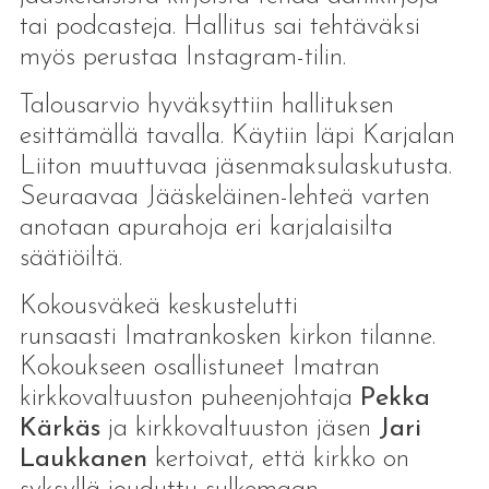
tai podcasteja. Hallitus sai tehtäväksi
myös perustaa Instagram-tilin.
Talousarvio hyväksyttiin hallituksen
esittämällä tavalla. Käytiin läpi Karjalan
Liiton muuttuvaa jäsenmaksulaskutusta.
Seuraavaa Jääskeläinen-lehteä varten
anotaan apurahoja eri karjalaisilta
säätiöiltä.
Kokousväkeä keskustelutti
runsaasti Imatrankosken kirkon tilanne.
Kokoukseen osallistuneet Imatran
kirkkovaltuuston puheenjohtaja
Pekka
Kärkäs
ja kirkkovaltuuston jäsen
Jari
Laukkanen
kertoivat, että kirkko on