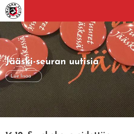
Jääski-seuran uutisia
Lue lisää