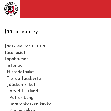
Jääski-seura ry
Jääski-seuran uutisia
Jäsenasiat
Tapahtumat
Historiaa
Historiataulut
Tietoa Jääskestä
Jääsken kirkot
Arvid Liljelund
Petter Lang
Imatrankosken kirkko
Korian kirkko