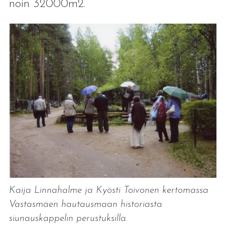
noin 32000m2.
Kaija Linnahalme ja Kyösti Toivonen kertomassa
Vastasmäen hautausmaan historiasta
siunauskappelin perustuksilla.