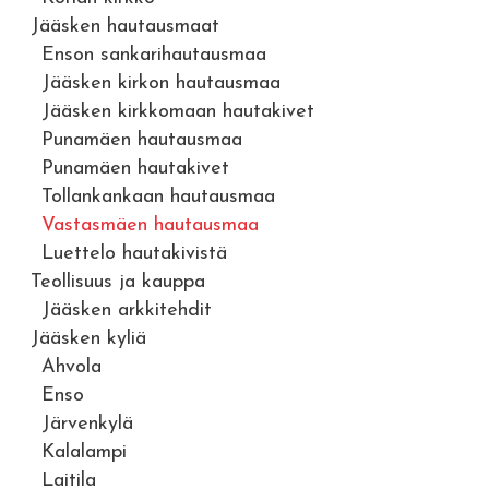
Jääsken hautausmaat
Enson sankarihautausmaa
Jääsken kirkon hautausmaa
Jääsken kirkkomaan hautakivet
Punamäen hautausmaa
Punamäen hautakivet
Tollankankaan hautausmaa
Vastasmäen hautausmaa
Luettelo hautakivistä
Teollisuus ja kauppa
Jääsken arkkitehdit
Jääsken kyliä
Ahvola
Enso
Järvenkylä
Kalalampi
Laitila