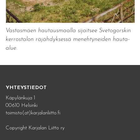
Vastasmäen hautausmaalla sijaitsee Svetogorskin
kerrostalon räjähdyksessä menehtyneiden hauta-
alue.
YHTEYSTIEDOT
Käpylänkuja 1
00610 Helsinki
toimisto(at)karjalanliitto.fi
Copyright Karjalan Liitto ry