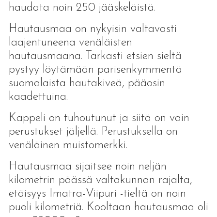
haudata noin 250 jääskeläistä.
Hautausmaa on nykyisin valtavasti
laajentuneena venäläisten
hautausmaana. Tarkasti etsien sieltä
pystyy löytämään parisenkymmentä
suomalaista hautakiveä, pääosin
kaadettuina.
Kappeli on tuhoutunut ja siitä on vain
perustukset jäljellä. Perustuksella on
venäläinen muistomerkki.
Hautausmaa sijaitsee noin neljän
kilometrin päässä valtakunnan rajalta,
etäisyys Imatra-Viipuri -tieltä on noin
puoli kilometriä. Kooltaan hautausmaa oli