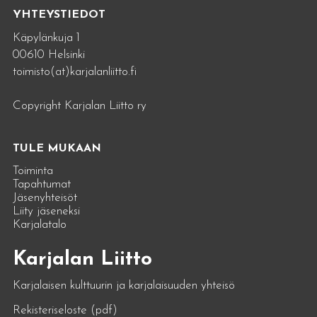
YHTEYSTIEDOT
Käpylänkuja 1
00610 Helsinki
toimisto(at)karjalanliitto.fi
Copyright Karjalan Liitto ry
TULE MUKAAN
Toiminta
Tapahtumat
Jäsenyhteisöt
Liity jäseneksi
Karjalatalo
Karjalan Liitto
Karjalaisen kulttuurin ja karjalaisuuden yhteisö
Rekisteriseloste (pdf)