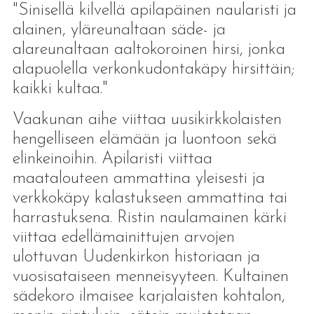
"Sinisellä kilvellä apilapäinen naularisti ja
alainen, yläreunaltaan säde- ja
alareunaltaan aaltokoroinen hirsi, jonka
alapuolella verkonkudontakäpy hirsittäin;
kaikki kultaa."
Vaakunan aihe viittaa uusikirkkolaisten
hengelliseen elämään ja luontoon sekä
elinkeinoihin. Apilaristi viittaa
maatalouteen ammattina yleisesti ja
verkkokäpy kalastukseen ammattina tai
harrastuksena. Ristin naulamainen kärki
viittaa edellämainittujen arvojen
ulottuvan Uudenkirkon historiaan ja
vuosisataiseen menneisyyteen. Kultainen
sädekoro ilmaisee karjalaisten kohtalon,