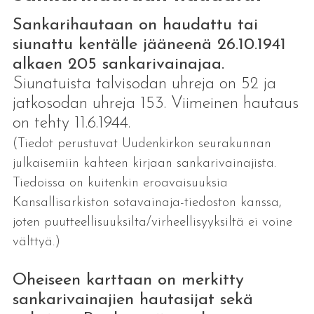
Sankarihautaan on haudattu tai
siunattu kentälle jääneenä 26.10.1941
alkaen 205 sankarivainajaa.
Siunatuista talvisodan uhreja on 52 ja
jatkosodan uhreja 153. Viimeinen hautaus
on tehty 11.6.1944.
(Tiedot perustuvat Uudenkirkon seurakunnan
julkaisemiin kahteen kirjaan sankarivainajista.
Tiedoissa on kuitenkin eroavaisuuksia
Kansallisarkiston sotavainaja-tiedoston kanssa,
joten puutteellisuuksilta/virheellisyyksiltä ei voine
välttyä.)
Oheiseen karttaan on merkitty
sankarivainajien hautasijat
sekä