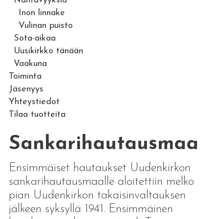
Nähtävyyksiä
Inon linnake
Vulinan puisto
Sota-aikaa
Uusikirkko tänään
Vaakuna
Toiminta
Jäsenyys
Yhteystiedot
Tilaa tuotteita
Sankarihautausmaa
Ensimmäiset hautaukset Uudenkirkon
sankarihautausmaalle aloitettiin melko
pian Uudenkirkon takaisinvaltauksen
jälkeen syksyllä 1941. Ensimmäinen