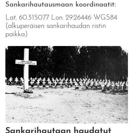
Sankarihautausmaan koordinaatit:
Lat. 60.315077 Lon. 29.26446 WGS84
(alkuperäisen sankarihaudan ristin
paikka)
Sankarihautaan haudatut