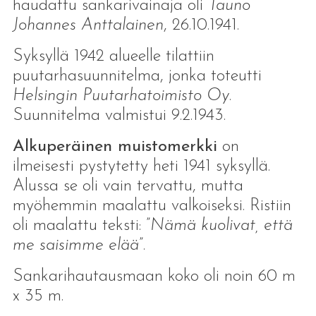
haudattu sankarivainaja oli
Tauno
Johannes Anttalainen
, 26.10.1941.
Syksyllä 1942 alueelle tilattiin
puutarhasuunnitelma, jonka toteutti
Helsingin Puutarhatoimisto Oy
.
Suunnitelma valmistui 9.2.1943.
Alkuperäinen muistomerkki
on
ilmeisesti pystytetty heti 1941 syksyllä.
Alussa se oli vain tervattu, mutta
myöhemmin maalattu valkoiseksi. Ristiin
oli maalattu teksti: ”
Nämä kuolivat, että
me saisimme elää
”.
Sankarihautausmaan koko oli noin 60 m
x 35 m.