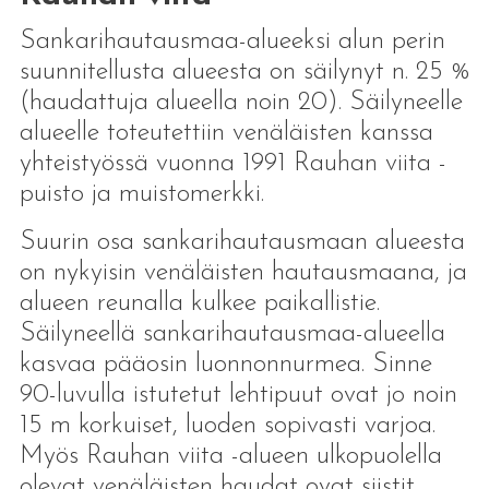
Sankarihautausmaa-alueeksi alun perin
suunnitellusta alueesta on säilynyt n. 25 %
(haudattuja alueella noin 20). Säilyneelle
alueelle toteutettiin venäläisten kanssa
yhteistyössä vuonna 1991 Rauhan viita -
puisto ja muistomerkki.
Suurin osa sankarihautausmaan alueesta
on nykyisin venäläisten hautausmaana, ja
alueen reunalla kulkee paikallistie.
Säilyneellä sankarihautausmaa-alueella
kasvaa pääosin luonnonnurmea. Sinne
90-luvulla istutetut lehtipuut ovat jo noin
15 m korkuiset, luoden sopivasti varjoa.
Myös Rauhan viita -alueen ulkopuolella
olevat venäläisten haudat ovat siistit.