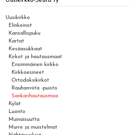
Uusikirkko-Seura ry
Uusikirkko
Elinkeinot
Kansallispuku
Kartat
Kesäasukkaat
Kirkot ja hautausmaat
Ensimmäinen kirkko
Kirkkoesineet
Ortodoksikirkot
Rauhanviita -puisto
Sankarihautausmaa
Kylät
Luonto
Muinaisuutta
Murre ja muistelmat