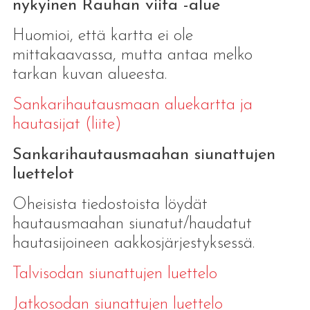
nykyinen Rauhan viita -alue
Huomioi, että kartta ei ole
mittakaavassa, mutta antaa melko
tarkan kuvan alueesta.
Sankarihautausmaan aluekartta ja
hautasijat (liite)
Sankarihautausmaahan siunattujen
luettelot
Oheisista tiedostoista löydät
hautausmaahan siunatut/haudatut
hautasijoineen aakkosjärjestyksessä.
Talvisodan siunattujen luettelo
Jatkosodan siunattujen luettelo