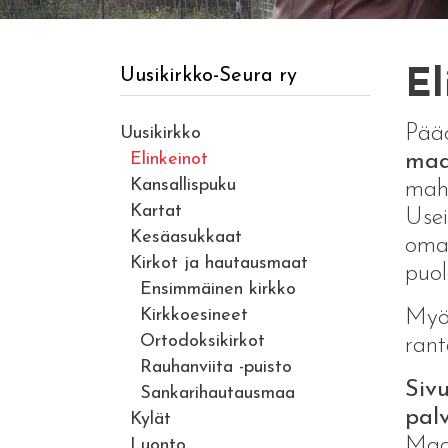
Uusikirkko-Seura ry
El
Pääo
Uusikirkko
Elinkeinot
maa
Kansallispuku
mahd
Kartat
Usei
Kesäasukkaat
omav
Kirkot ja hautausmaat
puol
Ensimmäinen kirkko
Kirkkoesineet
My
Ortodoksikirkot
rant
Rauhanviita -puisto
Siv
Sankarihautausmaa
pal
Kylät
Maak
Luonto