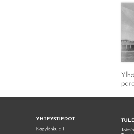
Ylhä
para
YHTEYSTIEDOT
TUL
Käpylänkuja 1
Toimin