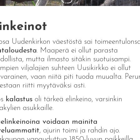
inkeinot
sa Uudenkirkon väestöstä sai toimeentulons
taloudesta
. Maaperä ei ollut parasta
ollista, mutta ilmasto sitäkin suotuisampi.
mpien viljalajien suhteen Uusikirkko ei ollut
arainen, vaan niitä piti tuoda muualta. Per
estaan riitti myytäväksi asti.
ös
kalastus
oli tärkeä elinkeino, varsinkin
akylien asukkaille.
uelinkeinoina voidaan mainita
veluammatit
, ajurin toimi ja rahdin ajo.
aupan vapauduttua 1850-luvun paikkeilla,