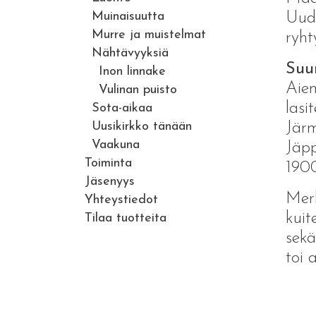
Muinaisuutta
Uude
Murre ja muistelmat
ryht
Nähtävyyksiä
Suur
Inon linnake
Aiem
Vulinan puisto
lasi
Sota-aikaa
Uusikirkko tänään
Järm
Vaakuna
Jäpp
Toiminta
1900
Jäsenyys
Merk
Yhteystiedot
kuit
Tilaa tuotteita
sekä
toi 