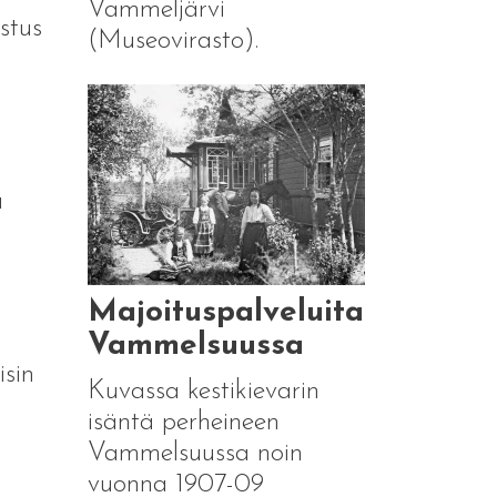
Vammeljärvi
stus
(Museovirasto).
a
Majoituspalveluita
Vammelsuussa
isin
Kuvassa kestikievarin
isäntä perheineen
Vammelsuussa noin
vuonna 1907-09