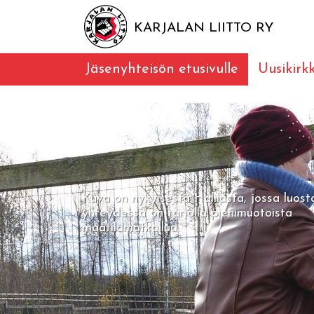
KARJALAN LIITTO RY
Jäsenyhteisön etusivulle
Uusikirk
Kuva on nykyisestä Halilasta, jossa luost
yhteydessä on tarjolla pienimuotoista
maatilamatkailua.