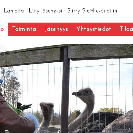
Lahjoita
Liity jäseneksi
Siirry SieMie-puotiin
ko
Toiminta
Jäsenyys
Yhteystiedot
Tilaa
arin