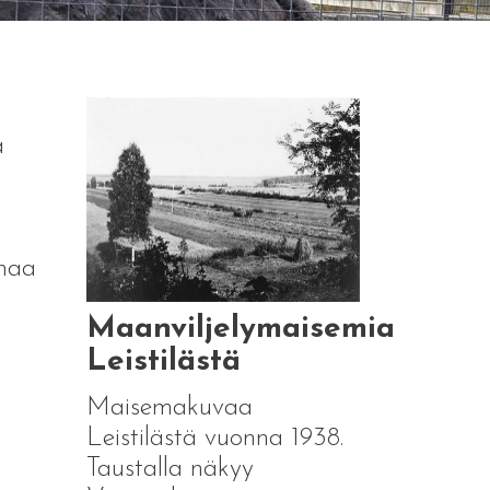
a
unaa
Maanviljelymaisemia
Leistilästä
Maisemakuvaa
Leistilästä vuonna 1938.
Taustalla näkyy