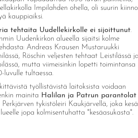
llakirkolla Impilahden ohella, oli suurin kiinno
yä kauppiaiksi.
ia tehtaita Uudellekirkolle ei sijoittunut
.
min Uudenkirkon alueella sijaitsi kolme
tehdasta: Andreas Krausen Mustaruukki
ilässä, Röschin veljesten tehtaat Leistilässä j
ilässä, mutta viimeisinkin lopetti toimintansa
-luvulle tultaessa.
ittävistä työllistävistä laitoksista voidaan
enkin mainita
Halilan ja Patrun parantolat
 Perkjärven tykistöleiri Kaukjärvellä, joka kesä
alueelle jopa kolmisentuhatta "kesäasukasta".