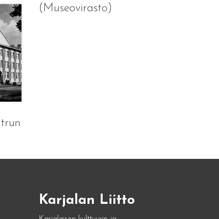
(Museovirasto)
atrun
Karjalan Liitto
Karjalaisen kulttuurin ja