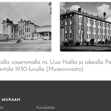
ällä vasemmalla ns. Uusi Halila ja oikealla P
ntola 1930-luvulla (Museovirasto)
E MUKAAN
ta
Karjalatalo