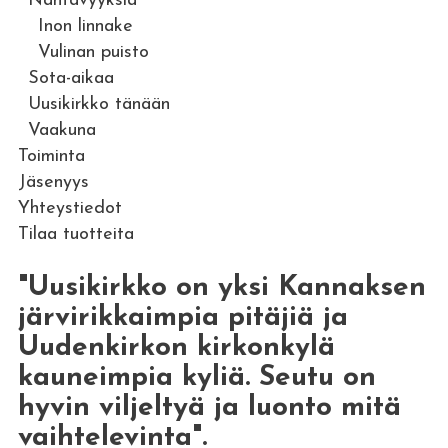
Nähtävyyksiä
Inon linnake
Vulinan puisto
Sota-aikaa
Uusikirkko tänään
Vaakuna
Toiminta
Jäsenyys
Yhteystiedot
Tilaa tuotteita
"Uusikirkko on yksi Kannaksen
järvirikkaimpia pitäjiä ja
Uudenkirkon kirkonkylä
kauneimpia kyliä. Seutu on
hyvin viljeltyä ja luonto mitä
vaihtelevinta".