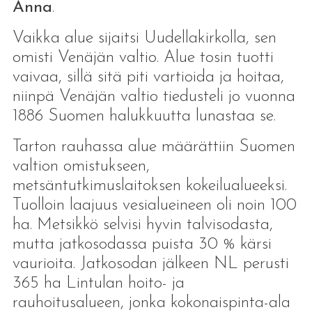
Anna
.
Vaikka alue sijaitsi Uudellakirkolla, sen
omisti Venäjän valtio. Alue tosin tuotti
vaivaa, sillä sitä piti vartioida ja hoitaa,
niinpä Venäjän valtio tiedusteli jo vuonna
1886 Suomen halukkuutta lunastaa se.
Tarton rauhassa alue määrättiin Suomen
valtion omistukseen,
metsäntutkimuslaitoksen kokeilualueeksi.
Tuolloin laajuus vesialueineen oli noin 100
ha. Metsikkö selvisi hyvin talvisodasta,
mutta jatkosodassa puista 30 % kärsi
vaurioita. Jatkosodan jälkeen NL perusti
365 ha Lintulan hoito- ja
rauhoitusalueen, jonka kokonaispinta-ala