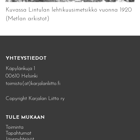
Kuvassa Lintulan lehtikuusimetsikkö vuonna 1920
(Metlan arkistot)
YHTEYSTIEDOT
Käpylänkuja 1
00610 Helsinki
toimisto(at)karjalanliitto.fi
Copyright Karjalan Liitto ry
TULE MUKAAN
Toiminta
Tapahtumat
Jäsenyhteisöt