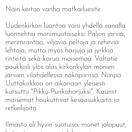
Näin kertoo vanha matkailuesite.
Uudenkirkon luontoa voisi yhdellä sanalla
luonnehtia monimuotoiseksi. Paljon järviä,
merenrantaa, viljavia peltoja ja reheviä
lehtoja, mutta myös harjuja ja jyrkkiä
rinteitä sekä karua maisemaa. Valtatie
poukkoili ylös alas kirkonkylän monien
järvien vilahdellessa näköpiirissä. Niinpä
Uuttakirkkoa on aikanaan yleisesti
kutsuttu "Pikku-Punkaharjuksi". Kauniit
maisemat houkuttivat kesäasukkaita ja
retkeilijöitä.
Ilmasto oli hyvin suotuisa; monet jalopuut,