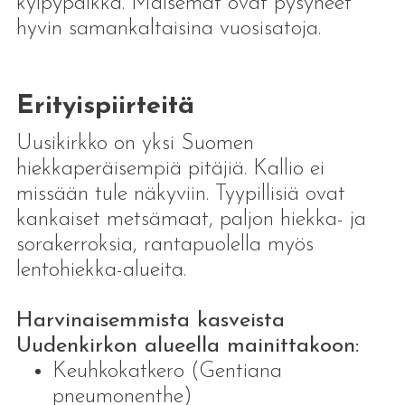
kylpypaikka. Maisemat ovat pysyneet
hyvin samankaltaisina vuosisatoja.
Erityispiirteitä
Uusikirkko on yksi Suomen
hiekkaperäisempiä pitäjiä. Kallio ei
missään tule näkyviin. Tyypillisiä ovat
kankaiset metsämaat, paljon hiekka- ja
sorakerroksia, rantapuolella myös
lentohiekka-alueita.
Harvinaisemmista kasveista
Uudenkirkon alueella mainittakoon:
Keuhkokatkero (Gentiana
pneumonenthe)