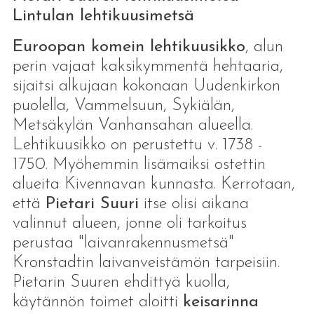
Lintulan lehtikuusimetsä
Euroopan komein lehtikuusikko
, alun
perin vajaat kaksikymmentä hehtaaria,
sijaitsi alkujaan kokonaan Uudenkirkon
puolella, Vammelsuun, Sykiälän,
Metsäkylän Vanhansahan alueella.
Lehtikuusikko on perustettu v. 1738 -
1750. Myöhemmin lisämaiksi ostettin
alueita Kivennavan kunnasta. Kerrotaan,
että
Pietari Suuri
itse olisi aikana
valinnut alueen, jonne oli tarkoitus
perustaa "laivanrakennusmetsä"
Kronstadtin laivanveistämön tarpeisiin.
Pietarin Suuren ehdittyä kuolla,
käytännön toimet aloitti
keisarinna