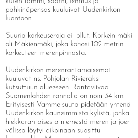
kuten tammi, saarni, lehmus ja
pähkinäpensas kuuluivat Uudenkirkon
luontoon.
Suuria korkeuseroja ei ollut. Korkein mäki
oli Mäkienmäki, joka kohosi 102 metrin
korkeuteen merenpinnasta.
Uudenkirkon merenrantamaisemat
kuuluvat ns. Pohjolan Rivieraksi
kutsuttuun alueeseen. Rantaviivaa
Suomenlahden rannalla on noin 34 km.
Erityisesti Vammelsuuta pidetään yhtenä
Uudenkirkon kauneimmista kylistä, jonka
hiekkarantaisesta niemestä meren ja joen
välissa löytyi aikoinaan suosittu