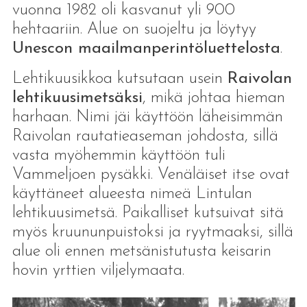
vuonna 1982 oli kasvanut yli 900
hehtaariin. Alue on suojeltu ja löytyy
Unescon maailmanperintöluettelosta
.
Lehtikuusikkoa kutsutaan usein
Raivolan
lehtikuusimetsäksi
, mikä johtaa hieman
harhaan. Nimi jäi käyttöön läheisimmän
Raivolan rautatieaseman johdosta, sillä
vasta myöhemmin käyttöön tuli
Vammeljoen pysäkki. Venäläiset itse ovat
käyttäneet alueesta nimeä Lintulan
lehtikuusimetsä. Paikalliset kutsuivat sitä
myös kruununpuistoksi ja ryytmaaksi, sillä
alue oli ennen metsänistutusta keisarin
hovin yrttien viljelymaata.