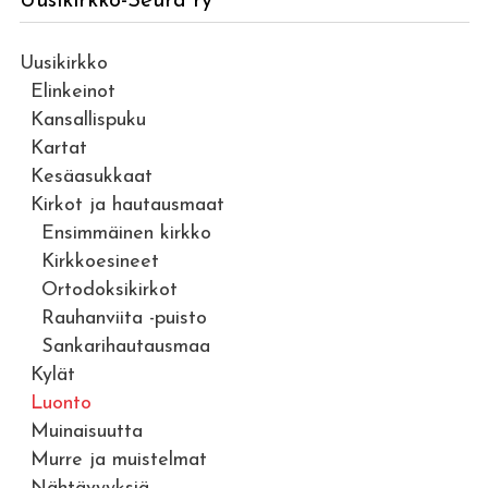
Uusikirkko-Seura ry
Uusikirkko
Elinkeinot
Kansallispuku
Kartat
Kesäasukkaat
Kirkot ja hautausmaat
Ensimmäinen kirkko
Kirkkoesineet
Ortodoksikirkot
Rauhanviita -puisto
Sankarihautausmaa
Kylät
Luonto
Muinaisuutta
Murre ja muistelmat