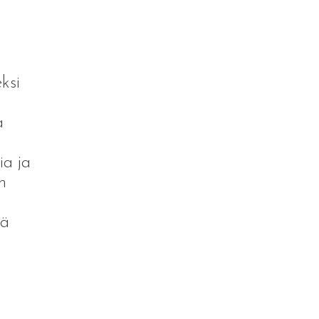
ksi
a
ia ja
n
ää