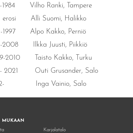
8-1984 Vilho Ranki, Tampere
5 erosi Alli Suomi, Halikko
5-1997 Alpo Kakko, Perniö
-2008 Ilkka Juusti, Piikkiö
9-2010 Taisto Kakko, Turku
1- 2021 Outi Grusander, Salo
22- Inga Vainio, Salo
E MUKAAN
ta
Karjalatalo