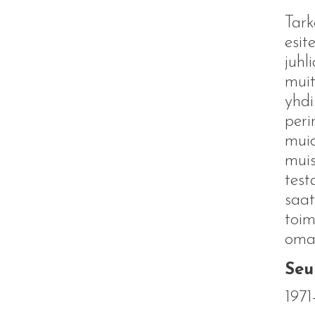
Tark
esit
juhl
muit
yhdi
peri
muid
muis
test
saat
toim
omai
Seu
197