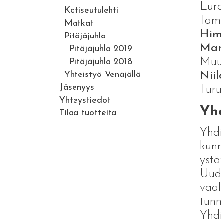
Eur
Kotiseutulehti
Tam
Matkat
Him
Pitäjäjuhla
Mar
Pitäjäjuhla 2019
Muur
Pitäjäjuhla 2018
Yhteistyö Venäjällä
Nii
Jäsenyys
Turu
Yhteystiedot
Yhd
Tilaa tuotteita
Yhdi
kunn
ystä
Uude
vaal
tunn
Yhdi