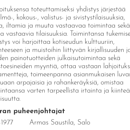
oituksensa toteuttamiseksi yhdistys järjestää
elmä-, kokous-, valistus- ja sivistystilaisuuksia,
ia, iltamia ja muuta vastaavaa toimintaa sekä
a vastaavia tilaisuuksia. Toimintansa tukemise
stys voi harjoittaa kotiseudun kulttuuriin,
nteeseen ja muistoihin liittyvän kirjallisuuden j
en painotuotteiden julkaisutoimintaa sekä
toesineiden myyntiä, ottaa vastaan lahjoituks
amentteja, toimeenpanna asianmukaisen luva
uaan arpajaisia ja rahankeräyksiä, omistaa
intaansa varten tarpeellista irtainta ja kiinte
suutta.
ran puheenjohtajat
1-1977 Armas Saustila, Salo