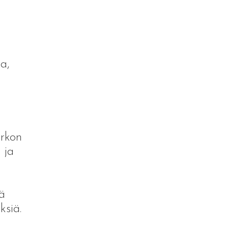
a,
irkon
 ja
ä
ksiä.