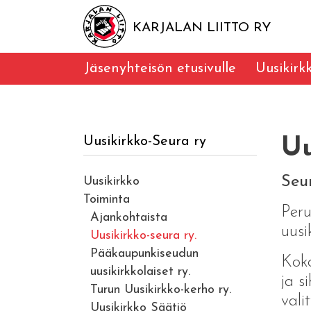
KARJALAN LIITTO RY
Jäsenyhteisön etusivulle
Uusikirk
Uusikirkko-Seura ry
Uu
Seur
Uusikirkko
Toiminta
Peru
Ajankohtaista
uusi
Uusikirkko-seura ry.
Pääkaupunkiseudun
Kok
uusikirkkolaiset ry.
ja s
Turun Uusikirkko-kerho ry.
valit
Uusikirkko Säätiö