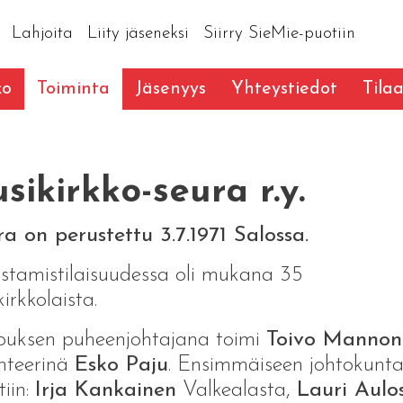
Lahjoita
Liity jäseneksi
Siirry SieMie-puotiin
ko
Toiminta
Jäsenyys
Yhteystiedot
Tilaa
sikirkko-seura r.y.
a on perustettu 3.7.1971 Salossa.
stamistilaisuudessa oli mukana 35
kirkkolaista.
ouksen puheenjohtajana toimi
Toivo Mannon
ihteerinä
Esko Paju
. Ensimmäiseen johtokunt
tiin:
Irja Kankainen
Valkealasta,
Lauri Aulo