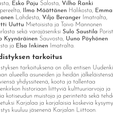
asta,
Esko Paju
Salosta,
Vilho Ranki
pereelta,
Ilmo Määttänen
Halikosta,
Emma
anen
Lahdesta,
Viljo Beranger
Imatralta,
tti Uuttu
Mietoisista ja Toivo Mannonen
lasta sekä varajäseniksi
Sulo Saustila
Porist
lo Kyynäräinen
Sauvosta,
Uuno Pöyhönen
sta ja
Elsa Inkinen
Imatralta.
istyksen tarkoitus
styksen tarkoituksena on olla entisen Uudenk
an alueella asuneiden ja heidän jälkeläistensä
viensä yhdyssiteenä, koota ja tallentaa
nkirkon historiaan liittyviä kulttuuriarvoja ja
ia kotiseudun muistoja ja perinteitä sekä tehd
etuksi Karjalaa ja karjalaisia koskevia kysymy
stys kuuluu jäsenenä Karjalan Liittoon.