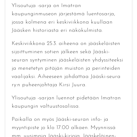
Ylisoutuja -sarja on Imatran
kaupunginmuseon järjestämä luentosarja,
jossa kolmena eri keskiviikkona kuullaan
Jääsken historiasta eri näkökulmista.
Keskiviikkona 25.3. aiheena on jääskeläisten
sijoittuminen sotien jälkeen sekä Jääski-
seuran syntyminen jääskeläisten yhdyssiteeksi
ja menetetyn pitäjän muiston ja perinteiden
vaalijaksi. Aiheeseen johdattaa Jääski-seura
ry:n puheenjohtaja Kirsi Juura.
Ylisoutuja -sarjan luennot pidetään Imatran
kaupungin valtuustosalissa.
Paikalla on myös Jääski-seuran info- ja
myyntipiste jo klo 17.00 alkaen. Myynnissä
mm. uusimpia Jääski-kirjoja, Jääskeläinen-