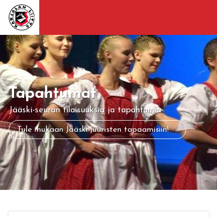
Tapahtumat
Jääski-seuran tilaisuuksia ja tapahtumia
Tule mukaan Jääski-juuristen tapaamisiin!