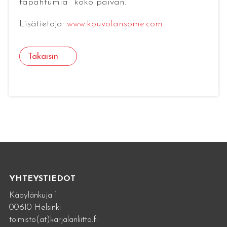
tapahtumia koko päivän.
Lisätietoja:
www.kouvolansome.com
Takaisin
YHTEYSTIEDOT
Käpylänkuja 1
00610 Helsinki
toimisto(at)karjalanliitto.fi