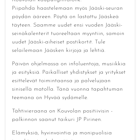
Piipahda haastelemaan myös Jääski-seuran
pöydän ääreen. Pöytä on lastattu Jääskeä
täyteen. Saamme uudet ensi vuoden Jääski-
seinäkalenterit tuoreeltaan myyntiin, samoin
uudet Jääski-aiheiset postikortit. Tule
selailemaan Jääsken kirjoja ja lehtiä.
Päivän ohjelmassa on infoluentoja, musiikkia
ja esityksiä. Paikalliset yhdistykset ja yritykset
esittelevät toimintaansa ja palvelujaan
sinisellä matolla. Tänä vuonna tapahtuman
teemana on Hyvää sydämelle.
Tähtivieraana on Kouvolan positiivisin -
palkinnon saanut taikuri JP Pirinen.
Elämyksiä, hyvinvointia ja monipuolisia