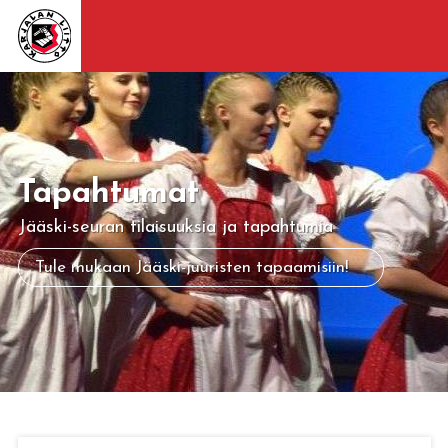
Tapahtumat
Jääski-seuran tilaisuuksia ja tapahtumia
Tule mukaan Jääski-juuristen tapaamisiin!